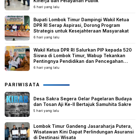
Kinerja dan Pelayanan Publik
6 hari yang lalu
Bupati Lombok Timur Dampingi Wakil Ketua
DPR RI Serap Aspirasi, Dorong Program
Strategis untuk Kesejahteraan Masyarakat
6 hari yang lalu
Wakil Ketua DPR RI Salurkan PIP kepada 520
Siswa di Lombok Timur, Wabup Tekankan
Pentingnya Pendidikan dan Pencegahan
Perkawinan Anak
6 hari yang lalu
PARIWISATA
Desa Sakra Segera Gelar Pagelaran Budaya
dan Tosan Aji Ke-II Bertajuk Samuhita Sakre
5 hari yang lalu
Lombok Timur Gandeng Jasaraharja Putera,
Wisatawan Kini Dapat Perlindungan Asuransi
di Destinasi Wisata