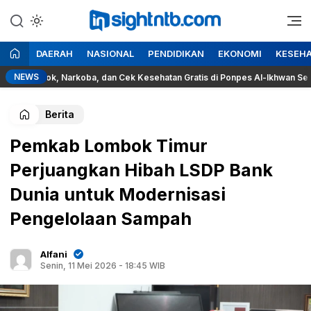
Lewati
ke
Berita Seputar NTB
Insight NTB
konten
DAERAH
NASIONAL
PENDIDIKAN
EKONOMI
KESEH
NEWS
okok, Narkoba, dan Cek Kesehatan Gratis di Ponpes Al-Ikhwan Sesait
Berita
Pemkab Lombok Timur
Perjuangkan Hibah LSDP Bank
Dunia untuk Modernisasi
Pengelolaan Sampah
Alfani
Senin, 11 Mei 2026 - 18:45 WIB