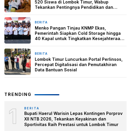
520 Siswa di Lombok Timur, Wabup
Tekankan Pentingnya Pendidikan dan
Pencegahan Perkawinan Anak
BERITA
1 minggu yang lalu
Menko Pangan Tinjau KNMP Ekas,
Pemerintah Siapkan Cold Storage hingga
40 Kapal untuk Tingkatkan Kesejahteraan
Nelayan
BERITA
1 minggu yang lalu
Lombok Timur Luncurkan Portal Perlinsos,
Percepat Digitalisasi dan Pemutakhiran
Data Bantuan Sosial
TRENDING
1
BERITA
Bupati Haerul Warisin Lepas Kontingen Porprov
XII NTB 2026, Tekankan Keyakinan dan
Sportivitas Raih Prestasi untuk Lombok Timur