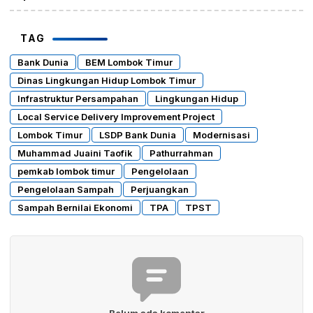
TAG
Bank Dunia
BEM Lombok Timur
Dinas Lingkungan Hidup Lombok Timur
Infrastruktur Persampahan
Lingkungan Hidup
Local Service Delivery Improvement Project
Lombok Timur
LSDP Bank Dunia
Modernisasi
Muhammad Juaini Taofik
Pathurrahman
pemkab lombok timur
Pengelolaan
Pengelolaan Sampah
Perjuangkan
Sampah Bernilai Ekonomi
TPA
TPST