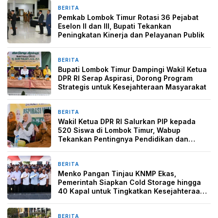
BERITA
3 hari yang lalu
Pemkab Lombok Timur Rotasi 36 Pejabat
Eselon II dan III, Bupati Tekankan
Peningkatan Kinerja dan Pelayanan Publik
BERITA
3 hari yang lalu
Bupati Lombok Timur Dampingi Wakil Ketua
DPR RI Serap Aspirasi, Dorong Program
Strategis untuk Kesejahteraan Masyarakat
BERITA
3 hari yang lalu
Wakil Ketua DPR RI Salurkan PIP kepada
520 Siswa di Lombok Timur, Wabup
Tekankan Pentingnya Pendidikan dan
Pencegahan Perkawinan Anak
BERITA
6 hari yang lalu
Menko Pangan Tinjau KNMP Ekas,
Pemerintah Siapkan Cold Storage hingga
40 Kapal untuk Tingkatkan Kesejahteraan
Nelayan
BERITA
6 hari yang lalu