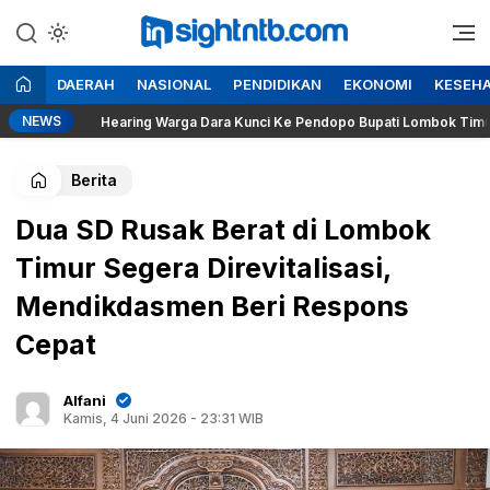
Lewati
ke
Berita Seputar NTB
Insight NTB
konten
DAERAH
NASIONAL
PENDIDIKAN
EKONOMI
KESEH
NEWS
Hearing Warga Dara Kunci Ke Pendopo Bupati Lombok Timur, Segera
Berita
Dua SD Rusak Berat di Lombok
Timur Segera Direvitalisasi,
Mendikdasmen Beri Respons
Cepat
Alfani
Kamis, 4 Juni 2026 - 23:31 WIB