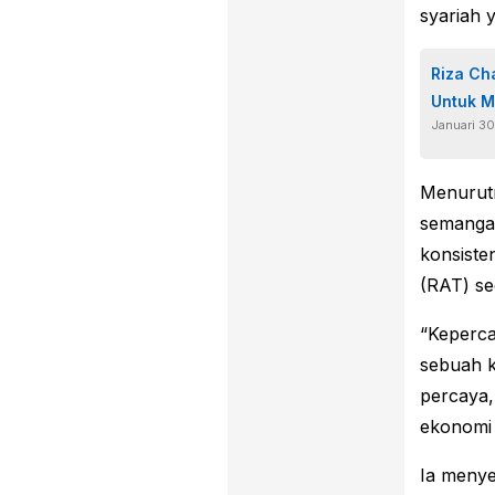
syariah 
Riza Ch
Untuk M
Januari 3
Menurutn
semangat
konsiste
(RAT) se
“Keperc
sebuah k
percaya,
ekonomi 
Ia meny