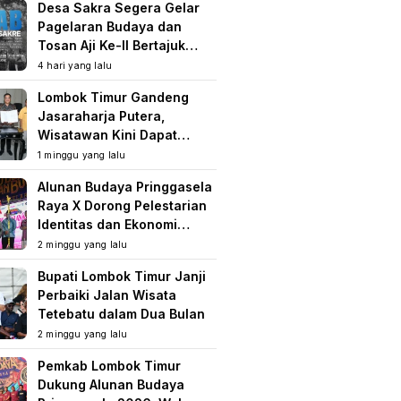
Desa Sakra Segera Gelar
Pagelaran Budaya dan
Tosan Aji Ke-II Bertajuk
Samuhita Sakre
4 hari yang lalu
Lombok Timur Gandeng
Jasaraharja Putera,
Wisatawan Kini Dapat
Perlindungan Asuransi di
1 minggu yang lalu
Destinasi Wisata
Alunan Budaya Pringgasela
Raya X Dorong Pelestarian
Identitas dan Ekonomi
Masyarakat
2 minggu yang lalu
Bupati Lombok Timur Janji
Perbaiki Jalan Wisata
Tetebatu dalam Dua Bulan
2 minggu yang lalu
Pemkab Lombok Timur
Dukung Alunan Budaya