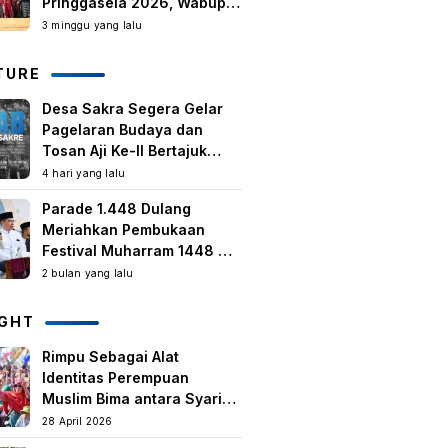
Pringgasela 2026, Wabup:
Kegiatan Berbasis
3 minggu yang lalu
Masyarakat Harus Terus
Tumbuh
TURE
Desa Sakra Segera Gelar
Pagelaran Budaya dan
Tosan Aji Ke-II Bertajuk
Samuhita Sakre
4 hari yang lalu
Parade 1.448 Dulang
Meriahkan Pembukaan
Festival Muharram 1448 H
di Lombok Timur
2 bulan yang lalu
IGHT
Rimpu Sebagai Alat
Identitas Perempuan
Muslim Bima antara Syariat,
Tradisi lokal, dan
28 April 2026
Manifestasi Nilai-nilai