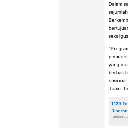
Dalam s
sejumlah
Berkemb
bertuju
sekaligu
“Progra
pemerin
yang mud
berhasil
nasional
Juaini Ta
1.129 T
Diberhe
Januari 7,