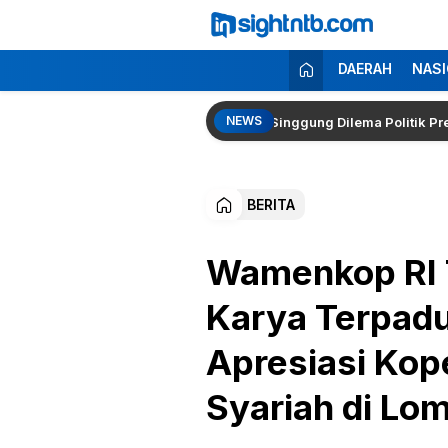
Lewati
ke
konten
Insight NTB
Berita Seputar NTB
DAERAH
NASI
NEWS
n Kapolri Kembali Menguat, Pakar Singgung Dilema Politik Presiden 
BERITA
Wamenkop RI 
Karya Terpadu
Apresiasi Kop
Syariah di Lo