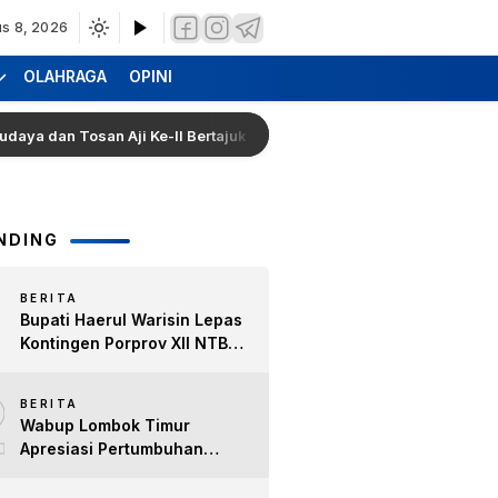
s 8, 2026
OLAHRAGA
OPINI
 Tosan Aji Ke-II Bertajuk Samuhita Sakre
Hearing Wa
NDING
BERITA
Bupati Haerul Warisin Lepas
Kontingen Porprov XII NTB
2026, Tekankan Keyakinan
2
dan Sportivitas Raih Prestasi
BERITA
untuk Lombok Timur
Wabup Lombok Timur
Apresiasi Pertumbuhan
Bisnis Kopi, Dorong Ekonomi
Lokal dan Pemberdayaan