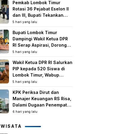
Pemkab Lombok Timur
Rotasi 36 Pejabat Eselon II
dan III, Bupati Tekankan
Peningkatan Kinerja dan
5 hari yang lalu
Pelayanan Publik
Bupati Lombok Timur
Dampingi Wakil Ketua DPR
RI Serap Aspirasi, Dorong
Program Strategis untuk
5 hari yang lalu
Kesejahteraan Masyarakat
Wakil Ketua DPR RI Salurkan
PIP kepada 520 Siswa di
Lombok Timur, Wabup
Tekankan Pentingnya
5 hari yang lalu
Pendidikan dan
KPK Periksa Dirut dan
Pencegahan Perkawinan
Manajer Keuangan RS Risa,
Anak
Dalami Dugaan Penempatan
Dana Rp2,25 Miliar oleh
6 hari yang lalu
Bupati LAZ dan Sudirman
IWISATA