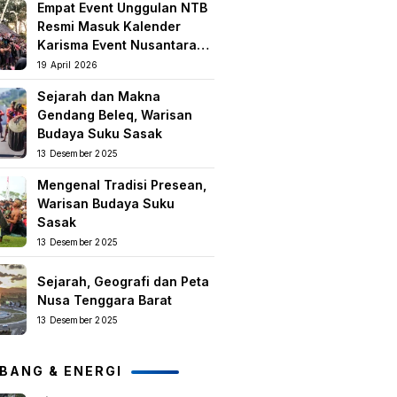
Empat Event Unggulan NTB
keislaman
Resmi Masuk Kalender
Karisma Event Nusantara
(KEN) 2026
19 April 2026
Sejarah dan Makna
Gendang Beleq, Warisan
Budaya Suku Sasak
13 Desember 2025
Mengenal Tradisi Presean,
Warisan Budaya Suku
Sasak
13 Desember 2025
Sejarah, Geografi dan Peta
Nusa Tenggara Barat
13 Desember 2025
BANG & ENERGI