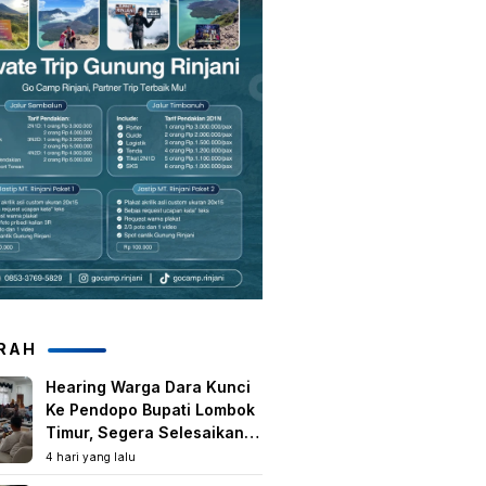
RAH
Hearing Warga Dara Kunci
Ke Pendopo Bupati Lombok
Timur, Segera Selesaikan
Konflik Agraria Eks HGU
4 hari yang lalu
Tanjung Kenanga