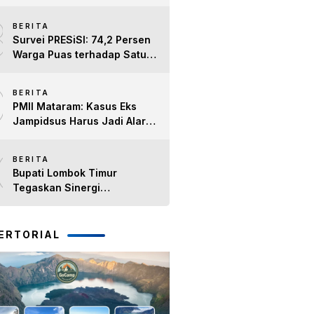
8
BERITA
Survei PRESiSI: 74,2 Persen
Warga Puas terhadap Satu
Tahun Kinerja Bupati Lombok
9
Timur H. Haerul Warisin
BERITA
PMII Mataram: Kasus Eks
Jampidsus Harus Jadi Alarm
Penegakan Hukum di NTB
10
BERITA
Bupati Lombok Timur
Tegaskan Sinergi
Forkopimda Tetap Solid pada
Pisah Sambut Dandim 1615
dan Kapolres Lombok Timur
ERTORIAL