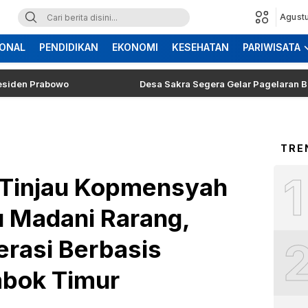
Agustu
ONAL
PENDIDIKAN
EKONOMI
KESEHATAN
PARIWISATA
Prabowo
Desa Sakra Segera Gelar Pagelaran Budaya dan
TRE
1
Tinjau Kopmensyah
 Madani Rarang,
erasi Berbasis
mbok Timur