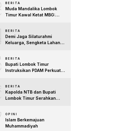
3
BERITA
Difabel
Muda Mandalika Lombok
Timur Kawal Ketat MBG:
Jangan Ada Lagi Anak Jadi
4
Korban
BERITA
Demi Jaga Silaturahmi
Keluarga, Sengketa Lahan
Tower di Lombok Timur
5
Berakhir Damai
BERITA
Bupati Lombok Timur
Instruksikan PDAM Perkuat
Mitigasi Kekeringan, Pastikan
6
Hak Air Bersih Warga Tetap
BERITA
Terpenuhi
Kapolda NTB dan Bupati
Lombok Timur Serahkan
Santunan untuk Anak Yatim
7
dan Lansia, Perkuat Sinergi
OPINI
Kepedulian Sosial
Islam Berkemajuan
Muhammadiyah