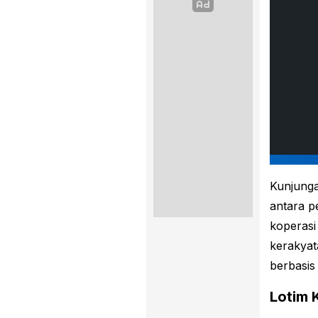
Kunjunga
antara p
koperas
kerakyat
berbasis 
Lotim 