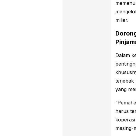
memenuh
mengelol
miliar.
Dorong
Pinjama
Dalam k
pentingn
khususny
terjebak
yang mer
“Pemaha
harus te
koperasi
masing-m