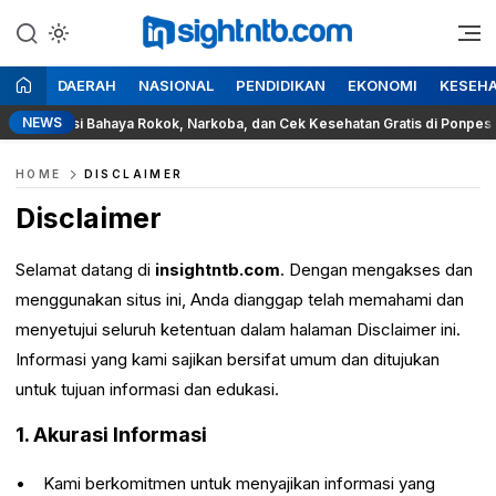
Lewati
ke
Berita Seputar NTB
Insight NTB
konten
DAERAH
NASIONAL
PENDIDIKAN
EKONOMI
KESEH
NEWS
osialisasi Bahaya Rokok, Narkoba, dan Cek Kesehatan Gratis di Ponpes A
HOME
DISCLAIMER
Disclaimer
Selamat datang di
insightntb
.com
. Dengan mengakses dan
menggunakan situs ini, Anda dianggap telah memahami dan
menyetujui seluruh ketentuan dalam halaman Disclaimer ini.
Informasi yang kami sajikan bersifat umum dan ditujukan
untuk tujuan informasi dan edukasi.
1. Akurasi Informasi
Kami berkomitmen untuk menyajikan informasi yang