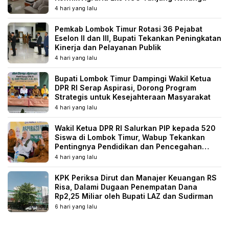
4 hari yang lalu
Pemkab Lombok Timur Rotasi 36 Pejabat
Eselon II dan III, Bupati Tekankan Peningkatan
Kinerja dan Pelayanan Publik
4 hari yang lalu
Bupati Lombok Timur Dampingi Wakil Ketua
DPR RI Serap Aspirasi, Dorong Program
Strategis untuk Kesejahteraan Masyarakat
4 hari yang lalu
Wakil Ketua DPR RI Salurkan PIP kepada 520
Siswa di Lombok Timur, Wabup Tekankan
Pentingnya Pendidikan dan Pencegahan
Perkawinan Anak
4 hari yang lalu
KPK Periksa Dirut dan Manajer Keuangan RS
Risa, Dalami Dugaan Penempatan Dana
Rp2,25 Miliar oleh Bupati LAZ dan Sudirman
6 hari yang lalu