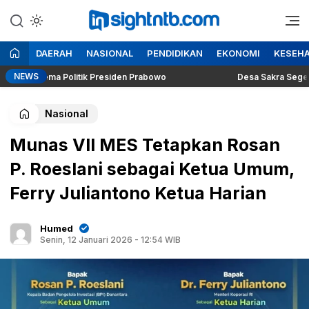
Lewati
ke
Berita Seputar NTB
Insight NTB
konten
DAERAH
NASIONAL
PENDIDIKAN
EKONOMI
KESEH
NEWS
 Dilema Politik Presiden Prabowo
Desa Sakra Segera Gelar 
Nasional
Munas VII MES Tetapkan Rosan
P. Roeslani sebagai Ketua Umum,
Ferry Juliantono Ketua Harian
Humed
Senin, 12 Januari 2026 - 12:54 WIB