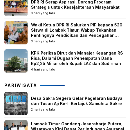
DPR RI Serap Aspirasi, Dorong Program
Strategis untuk Kesejahteraan Masyarakat
3 hari yang lalu
Wakil Ketua DPR RI Salurkan PIP kepada 520
Siswa di Lombok Timur, Wabup Tekankan
Pentingnya Pendidikan dan Pencegahan
Perkawinan Anak
3 hari yang lalu
KPK Periksa Dirut dan Manajer Keuangan RS
Risa, Dalami Dugaan Penempatan Dana
Rp2,25 Miliar oleh Bupati LAZ dan Sudirman
4 hari yang lalu
PARIWISATA
Desa Sakra Segera Gelar Pagelaran Budaya
dan Tosan Aji Ke-II Bertajuk Samuhita Sakre
2 hari yang lalu
Lombok Timur Gandeng Jasaraharja Putera,
Wisatawan Kini Dapat Perlindungan Asuransi