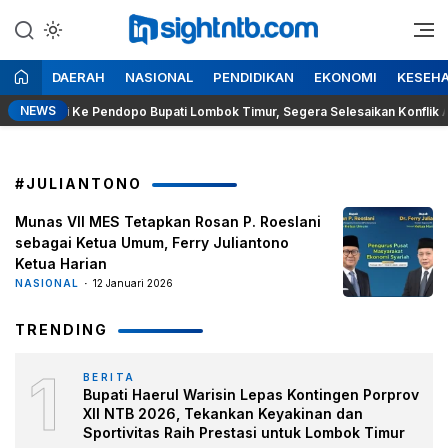
Lewati
ke
Berita Seputar NTB
Insight NTB
konten
DAERAH
NASIONAL
PENDIDIKAN
EKONOMI
KESEH
NEWS
a Kunci Ke Pendopo Bupati Lombok Timur, Segera Selesaikan Konflik Agr
#JULIANTONO
Munas VII MES Tetapkan Rosan P. Roeslani
sebagai Ketua Umum, Ferry Juliantono
Ketua Harian
NASIONAL
12 Januari 2026
TRENDING
1
BERITA
Bupati Haerul Warisin Lepas Kontingen Porprov
XII NTB 2026, Tekankan Keyakinan dan
Sportivitas Raih Prestasi untuk Lombok Timur