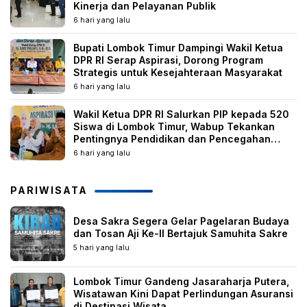
Kinerja dan Pelayanan Publik
6 hari yang lalu
Bupati Lombok Timur Dampingi Wakil Ketua
DPR RI Serap Aspirasi, Dorong Program
Strategis untuk Kesejahteraan Masyarakat
6 hari yang lalu
Wakil Ketua DPR RI Salurkan PIP kepada 520
Siswa di Lombok Timur, Wabup Tekankan
Pentingnya Pendidikan dan Pencegahan
Perkawinan Anak
6 hari yang lalu
PARIWISATA
Desa Sakra Segera Gelar Pagelaran Budaya
dan Tosan Aji Ke-II Bertajuk Samuhita Sakre
5 hari yang lalu
Lombok Timur Gandeng Jasaraharja Putera,
Wisatawan Kini Dapat Perlindungan Asuransi
di Destinasi Wisata