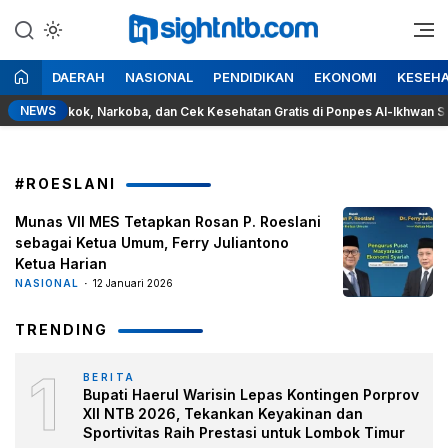
Lewati
ke
Berita Seputar NTB
Insight NTB
konten
DAERAH
NASIONAL
PENDIDIKAN
EKONOMI
KESEH
NEWS
aya Rokok, Narkoba, dan Cek Kesehatan Gratis di Ponpes Al-Ikhwan Sesait
#ROESLANI
Munas VII MES Tetapkan Rosan P. Roeslani
sebagai Ketua Umum, Ferry Juliantono
Ketua Harian
NASIONAL
12 Januari 2026
TRENDING
1
BERITA
Bupati Haerul Warisin Lepas Kontingen Porprov
XII NTB 2026, Tekankan Keyakinan dan
Sportivitas Raih Prestasi untuk Lombok Timur