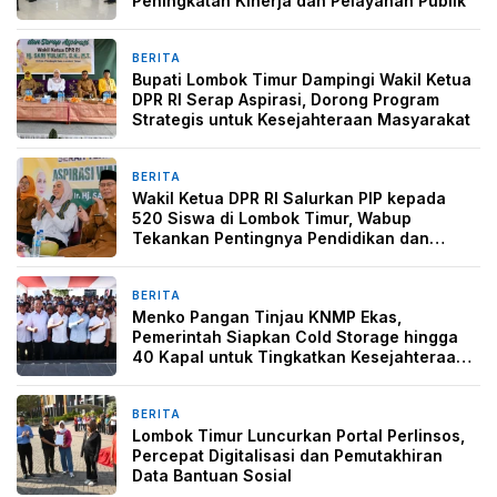
Peningkatan Kinerja dan Pelayanan Publik
BERITA
6 hari yang lalu
Bupati Lombok Timur Dampingi Wakil Ketua
DPR RI Serap Aspirasi, Dorong Program
Strategis untuk Kesejahteraan Masyarakat
BERITA
6 hari yang lalu
Wakil Ketua DPR RI Salurkan PIP kepada
520 Siswa di Lombok Timur, Wabup
Tekankan Pentingnya Pendidikan dan
Pencegahan Perkawinan Anak
BERITA
1 minggu yang lalu
Menko Pangan Tinjau KNMP Ekas,
Pemerintah Siapkan Cold Storage hingga
40 Kapal untuk Tingkatkan Kesejahteraan
Nelayan
BERITA
1 minggu yang lalu
Lombok Timur Luncurkan Portal Perlinsos,
Percepat Digitalisasi dan Pemutakhiran
Data Bantuan Sosial