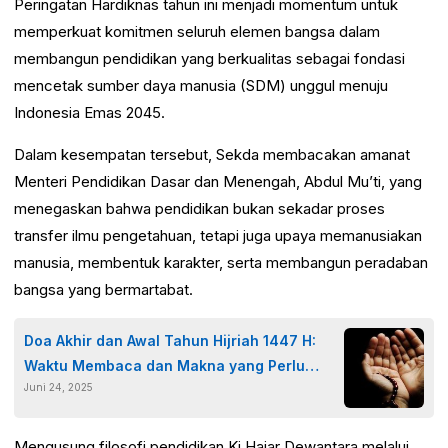
Peringatan Hardiknas tahun ini menjadi momentum untuk
memperkuat komitmen seluruh elemen bangsa dalam
membangun pendidikan yang berkualitas sebagai fondasi
mencetak sumber daya manusia (SDM) unggul menuju
Indonesia Emas 2045.
Dalam kesempatan tersebut, Sekda membacakan amanat
Menteri Pendidikan Dasar dan Menengah, Abdul Mu’ti, yang
menegaskan bahwa pendidikan bukan sekadar proses
transfer ilmu pengetahuan, tetapi juga upaya memanusiakan
manusia, membentuk karakter, serta membangun peradaban
bangsa yang bermartabat.
Doa Akhir dan Awal Tahun Hijriah 1447 H:
Waktu Membaca dan Makna yang Perlu
Juni 24, 2025
Diketahui
Mengusung filosofi pendidikan Ki Hajar Dewantara melalui