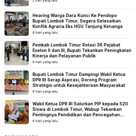
2 hari yang lalu
Hearing Warga Dara Kunci Ke Pendopo
Bupati Lombok Timur, Segera Selesaikan
Konflik Agraria Eks HGU Tanjung Kenanga
6 hari yang lalu
Pemkab Lombok Timur Rotasi 36 Pejabat
Eselon II dan III, Bupati Tekankan Peningkatan
Kinerja dan Pelayanan Publik
6 hari yang lalu
Bupati Lombok Timur Dampingi Wakil Ketua
DPR RI Serap Aspirasi, Dorong Program
Strategis untuk Kesejahteraan Masyarakat
6 hari yang lalu
Wakil Ketua DPR RI Salurkan PIP kepada 520
Siswa di Lombok Timur, Wabup Tekankan
Pentingnya Pendidikan dan Pencegahan
Perkawinan Anak
6 hari yang lalu