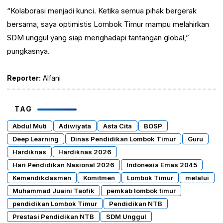
“Kolaborasi menjadi kunci. Ketika semua pihak bergerak
bersama, saya optimistis Lombok Timur mampu melahirkan
SDM unggul yang siap menghadapi tantangan global,”
pungkasnya.
Reporter:
Alfani
TAG
Abdul Muti
Adiwiyata
Asta Cita
BOSP
Deep Learning
Dinas Pendidikan Lombok Timur
Guru
Hardiknas
Hardiknas 2026
Hari Pendidikan Nasional 2026
Indonesia Emas 2045
Kemendikdasmen
Komitmen
Lombok Timur
melalui
Muhammad Juaini Taofik
pemkab lombok timur
pendidikan Lombok Timur
Pendidikan NTB
Prestasi Pendidikan NTB
SDM Unggul