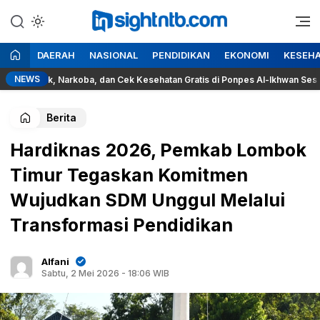
Lewati
ke
Berita Seputar NTB
Insight NTB
konten
DAERAH
NASIONAL
PENDIDIKAN
EKONOMI
KESEH
NEWS
ok, Narkoba, dan Cek Kesehatan Gratis di Ponpes Al-Ikhwan Sesait
Berita
Hardiknas 2026, Pemkab Lombok
Timur Tegaskan Komitmen
Wujudkan SDM Unggul Melalui
Transformasi Pendidikan
Alfani
Sabtu, 2 Mei 2026 - 18:06 WIB