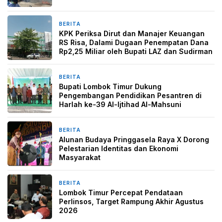
BERITA
1 minggu yang lalu
KPK Periksa Dirut dan Manajer Keuangan
RS Risa, Dalami Dugaan Penempatan Dana
Rp2,25 Miliar oleh Bupati LAZ dan Sudirman
BERITA
2 minggu yang lalu
Bupati Lombok Timur Dukung
Pengembangan Pendidikan Pesantren di
Harlah ke-39 Al-Ijtihad Al-Mahsuni
BERITA
2 minggu yang lalu
Alunan Budaya Pringgasela Raya X Dorong
Pelestarian Identitas dan Ekonomi
Masyarakat
BERITA
2 minggu yang lalu
Lombok Timur Percepat Pendataan
Perlinsos, Target Rampung Akhir Agustus
2026