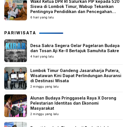
Wakil Ketua DPR RI Salurkan PIP kepada 520
Siswa di Lombok Timur, Wabup Tekankan
Pentingnya Pendidikan dan Pencegahan
Perkawinan Anak
6 hari yang lalu
PARIWISATA
Desa Sakra Segera Gelar Pagelaran Budaya
dan Tosan Aji Ke-II Bertajuk Samuhita Sakre
4 hari yang lalu
Lombok Timur Gandeng Jasaraharja Putera,
Wisatawan Kini Dapat Perlindungan Asuransi
di Destinasi Wisata
2 minggu yang lalu
Alunan Budaya Pringgasela Raya X Dorong
Pelestarian Identitas dan Ekonomi
Masyarakat
2 minggu yang lalu