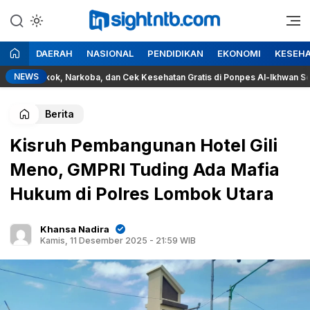
Lewati
ke
Berita Seputar NTB
Insight NTB
konten
DAERAH
NASIONAL
PENDIDIKAN
EKONOMI
KESEH
NEWS
Rokok, Narkoba, dan Cek Kesehatan Gratis di Ponpes Al-Ikhwan Sesait
Berita
Kisruh Pembangunan Hotel Gili
Meno, GMPRI Tuding Ada Mafia
Hukum di Polres Lombok Utara
Khansa Nadira
Kamis, 11 Desember 2025 - 21:59 WIB