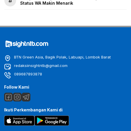
#
Status WA Makin Menarik
BTN Green Asia, Bagik Polak, Labuapi, Lombok Barat
redaksiinsightntb@gmail.com
089687893878
Follow Kami
Ikuti Perkembangan Kami di