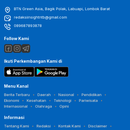
BTN Green Asia, Bagik Polak, Labuapi, Lombok Barat
redaksiinsightntb@gmail.com
089687893878
Follow Kami
Ikuti Perkembangan Kami di
Menu Kanal
Berita Terbaru
Daerah
Nasional
Pendidikan
Ekonomi
Kesehatan
Teknologi
Pariwisata
Internasional
Olahraga
Opini
Informasi
Tentang Kami
Redaksi
Kontak Kami
Disclaimer