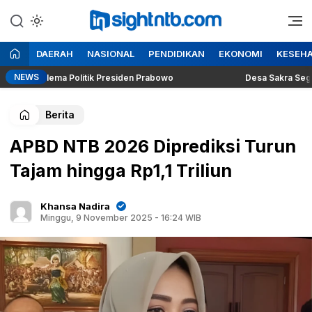
Lewati
ke
Berita Seputar NTB
Insight NTB
konten
DAERAH
NASIONAL
PENDIDIKAN
EKONOMI
KESEH
NEWS
g Dilema Politik Presiden Prabowo
Desa Sakra Segera Gelar
Berita
APBD NTB 2026 Diprediksi Turun
Tajam hingga Rp1,1 Triliun
Khansa Nadira
Minggu, 9 November 2025 - 16:24 WIB