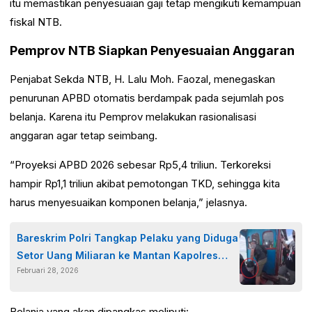
itu memastikan penyesuaian gaji tetap mengikuti kemampuan
fiskal NTB.
Pemprov NTB Siapkan Penyesuaian Anggaran
Penjabat Sekda NTB, H. Lalu Moh. Faozal, menegaskan
penurunan APBD otomatis berdampak pada sejumlah pos
belanja. Karena itu Pemprov melakukan rasionalisasi
anggaran agar tetap seimbang.
“Proyeksi APBD 2026 sebesar Rp5,4 triliun. Terkoreksi
hampir Rp1,1 triliun akibat pemotongan TKD, sehingga kita
harus menyesuaikan komponen belanja,” jelasnya.
Bareskrim Polri Tangkap Pelaku yang Diduga
Setor Uang Miliaran ke Mantan Kapolres
Februari 28, 2026
Bima Saat Kabur ke Malaysia Lewat Jalur
Ilegal
Belanja yang akan dipangkas meliputi: