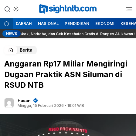
Lewati
ke
Berita Seputar NTB
Insight NTB
konten
DAERAH
NASIONAL
PENDIDIKAN
EKONOMI
KESEH
NEWS
a Rokok, Narkoba, dan Cek Kesehatan Gratis di Ponpes Al-Ikhwan Sesait
Berita
Anggaran Rp17 Miliar Mengiringi
Dugaan Praktik ASN Siluman di
RSUD NTB
Hasan
Minggu, 15 Februari 2026 - 19:01 WIB