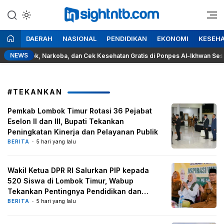
Lewati
ke
Berita Seputar NTB
Insight NTB
konten
DAERAH
NASIONAL
PENDIDIKAN
EKONOMI
KESEH
NEWS
 Rokok, Narkoba, dan Cek Kesehatan Gratis di Ponpes Al-Ikhwan Sesait
#TEKANKAN
Pemkab Lombok Timur Rotasi 36 Pejabat
Eselon II dan III, Bupati Tekankan
Peningkatan Kinerja dan Pelayanan Publik
BERITA
5 hari yang lalu
Wakil Ketua DPR RI Salurkan PIP kepada
520 Siswa di Lombok Timur, Wabup
Tekankan Pentingnya Pendidikan dan
Pencegahan Perkawinan Anak
BERITA
5 hari yang lalu