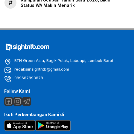
#
Status WA Makin Menarik
BTN Green Asia, Bagik Polak, Labuapi, Lombok Barat
redaksiinsightntb@gmail.com
089687893878
Follow Kami
Ikuti Perkembangan Kami di