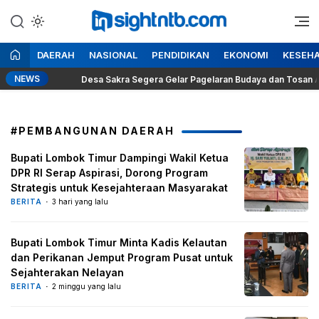
Lewati
ke
Berita Seputar NTB
Insight NTB
konten
DAERAH
NASIONAL
PENDIDIKAN
EKONOMI
KESEH
NEWS
Desa Sakra Segera Gelar Pagelaran Budaya dan Tosan Aji Ke-I
#PEMBANGUNAN DAERAH
Bupati Lombok Timur Dampingi Wakil Ketua
DPR RI Serap Aspirasi, Dorong Program
Strategis untuk Kesejahteraan Masyarakat
BERITA
3 hari yang lalu
Bupati Lombok Timur Minta Kadis Kelautan
dan Perikanan Jemput Program Pusat untuk
Sejahterakan Nelayan
BERITA
2 minggu yang lalu