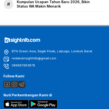
Kumpulan Ucapan Tahun Baru 2026, Bikin
#
Status WA Makin Menarik
BTN Green Asia, Bagik Polak, Labuapi, Lombok Barat
redaksiinsightntb@gmail.com
089687893878
Follow Kami
Ikuti Perkembangan Kami di