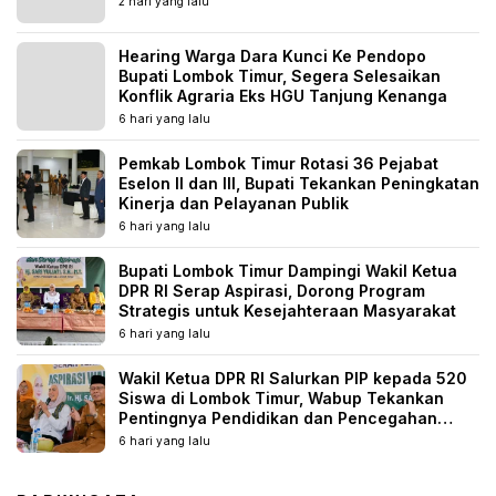
2 hari yang lalu
Hearing Warga Dara Kunci Ke Pendopo
Bupati Lombok Timur, Segera Selesaikan
Konflik Agraria Eks HGU Tanjung Kenanga
6 hari yang lalu
Pemkab Lombok Timur Rotasi 36 Pejabat
Eselon II dan III, Bupati Tekankan Peningkatan
Kinerja dan Pelayanan Publik
6 hari yang lalu
Bupati Lombok Timur Dampingi Wakil Ketua
DPR RI Serap Aspirasi, Dorong Program
Strategis untuk Kesejahteraan Masyarakat
6 hari yang lalu
Wakil Ketua DPR RI Salurkan PIP kepada 520
Siswa di Lombok Timur, Wabup Tekankan
Pentingnya Pendidikan dan Pencegahan
Perkawinan Anak
6 hari yang lalu