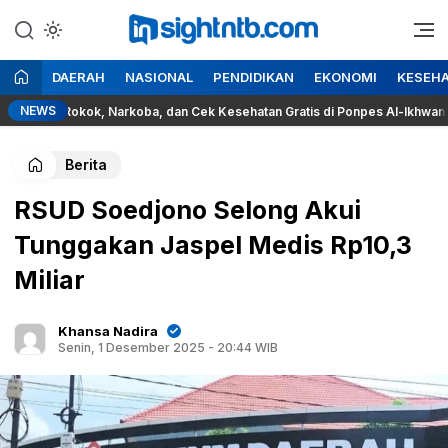
Lewati
ke
Berita Seputar NTB
Insight NTB
konten
DAERAH
NASIONAL
PENDIDIKAN
EKONOMI
KESEH
NEWS
aya Rokok, Narkoba, dan Cek Kesehatan Gratis di Ponpes Al-Ikhwan Sesai
Berita
RSUD Soedjono Selong Akui
Tunggakan Jaspel Medis Rp10,3
Miliar
Khansa Nadira
Senin, 1 Desember 2025 - 20:44 WIB