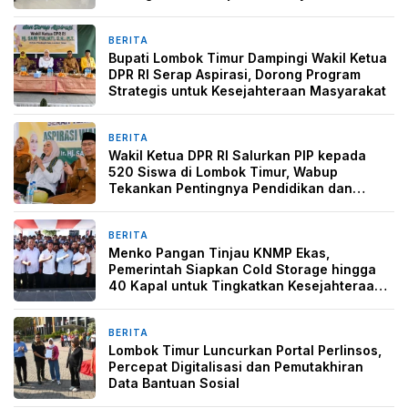
BERITA
6 hari yang lalu
Bupati Lombok Timur Dampingi Wakil Ketua
DPR RI Serap Aspirasi, Dorong Program
Strategis untuk Kesejahteraan Masyarakat
BERITA
6 hari yang lalu
Wakil Ketua DPR RI Salurkan PIP kepada
520 Siswa di Lombok Timur, Wabup
Tekankan Pentingnya Pendidikan dan
Pencegahan Perkawinan Anak
BERITA
1 minggu yang lalu
Menko Pangan Tinjau KNMP Ekas,
Pemerintah Siapkan Cold Storage hingga
40 Kapal untuk Tingkatkan Kesejahteraan
Nelayan
BERITA
1 minggu yang lalu
Lombok Timur Luncurkan Portal Perlinsos,
Percepat Digitalisasi dan Pemutakhiran
Data Bantuan Sosial