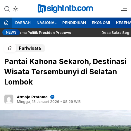
Lewati
ke
Berita Seputar NTB
Insight NTB
konten
DAERAH
NASIONAL
PENDIDIKAN
EKONOMI
KESEH
NEWS
Dilema Politik Presiden Prabowo
Desa Sakra Segera Gelar P
Pariwisata
Pantai Kahona Sekaroh, Destinasi
Wisata Tersembunyi di Selatan
Lombok
Atmaja Pratama
Minggu, 18 Januari 2026 - 08:29 WIB