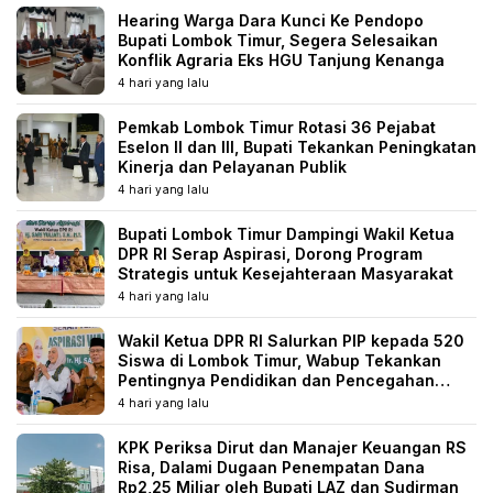
Hearing Warga Dara Kunci Ke Pendopo
Bupati Lombok Timur, Segera Selesaikan
Konflik Agraria Eks HGU Tanjung Kenanga
4 hari yang lalu
Pemkab Lombok Timur Rotasi 36 Pejabat
Eselon II dan III, Bupati Tekankan Peningkatan
Kinerja dan Pelayanan Publik
4 hari yang lalu
Bupati Lombok Timur Dampingi Wakil Ketua
DPR RI Serap Aspirasi, Dorong Program
Strategis untuk Kesejahteraan Masyarakat
4 hari yang lalu
Wakil Ketua DPR RI Salurkan PIP kepada 520
Siswa di Lombok Timur, Wabup Tekankan
Pentingnya Pendidikan dan Pencegahan
Perkawinan Anak
4 hari yang lalu
KPK Periksa Dirut dan Manajer Keuangan RS
Risa, Dalami Dugaan Penempatan Dana
Rp2,25 Miliar oleh Bupati LAZ dan Sudirman