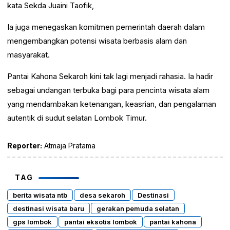
kata Sekda Juaini Taofik,
Ia juga menegaskan komitmen pemerintah daerah dalam
mengembangkan potensi wisata berbasis alam dan
masyarakat.
Pantai Kahona Sekaroh kini tak lagi menjadi rahasia. Ia hadir
sebagai undangan terbuka bagi para pencinta wisata alam
yang mendambakan ketenangan, keasrian, dan pengalaman
autentik di sudut selatan Lombok Timur.
Reporter:
Atmaja Pratama
TAG
berita wisata ntb
desa sekaroh
Destinasi
destinasi wisata baru
gerakan pemuda selatan
gps lombok
pantai eksotis lombok
pantai kahona