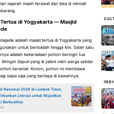
lan sejarah masih terawat dan bisa di nikmati
ekarang.
CUL
 Tertua di Yogyakarta — Masjid
ede
otagede adalah masjid tertua di Yogyakarta yang
 gunakan untuk beribadah hingga kini. Salah satu
iknya adalah keberadaan pohon beringin tua
a
Wringin Sepuh
yang di yakini oleh warga sekitar
 pohon keramat. Konon, pohon ini membawa
agi siapa saja yang bertapa di bawahnya.
INS
ak Nasional 2026 di Lombok Timur,
ekankan Literasi untuk Wujudkan
i Berkualitas
026