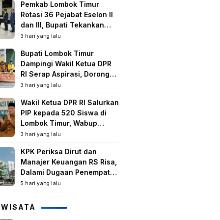
Pemkab Lombok Timur
Rotasi 36 Pejabat Eselon II
dan III, Bupati Tekankan
Peningkatan Kinerja dan
3 hari yang lalu
Pelayanan Publik
Bupati Lombok Timur
Dampingi Wakil Ketua DPR
RI Serap Aspirasi, Dorong
Program Strategis untuk
3 hari yang lalu
Kesejahteraan Masyarakat
Wakil Ketua DPR RI Salurkan
PIP kepada 520 Siswa di
Lombok Timur, Wabup
Tekankan Pentingnya
3 hari yang lalu
Pendidikan dan
KPK Periksa Dirut dan
Pencegahan Perkawinan
Manajer Keuangan RS Risa,
Anak
Dalami Dugaan Penempatan
Dana Rp2,25 Miliar oleh
5 hari yang lalu
Bupati LAZ dan Sudirman
IWISATA