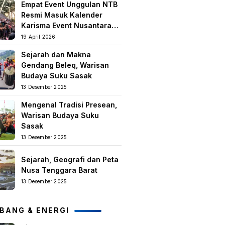
Empat Event Unggulan NTB
keislaman
Resmi Masuk Kalender
Karisma Event Nusantara
(KEN) 2026
19 April 2026
Sejarah dan Makna
Gendang Beleq, Warisan
Budaya Suku Sasak
13 Desember 2025
Mengenal Tradisi Presean,
Warisan Budaya Suku
Sasak
13 Desember 2025
Sejarah, Geografi dan Peta
Nusa Tenggara Barat
13 Desember 2025
BANG & ENERGI