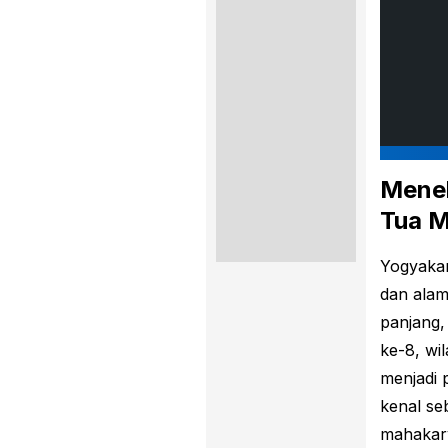
Menel
Tua M
Yogyakar
dan alam
panjang,
ke-8, wi
menjadi 
kenal se
mahakary