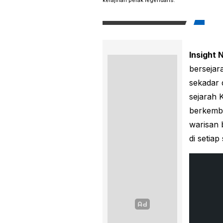
kerajinan perak legendaris.
Insight 
bersejar
sekadar d
sejarah 
berkemba
warisan 
di setiap