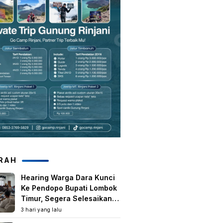
RAH
Hearing Warga Dara Kunci
Ke Pendopo Bupati Lombok
Timur, Segera Selesaikan
Konflik Agraria Eks HGU
3 hari yang lalu
Tanjung Kenanga