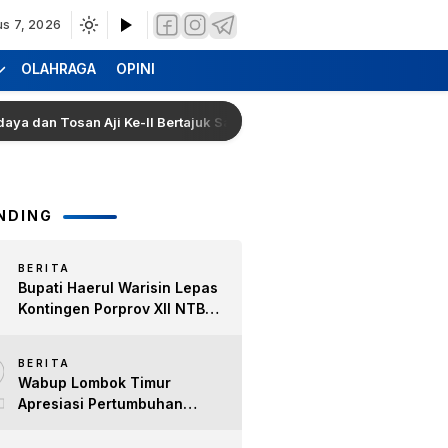
us 7, 2026
OLAHRAGA
OPINI
Tosan Aji Ke-II Bertajuk Samuhita Sakre
Hearing Warg
NDING
BERITA
Bupati Haerul Warisin Lepas
Kontingen Porprov XII NTB
2026, Tekankan Keyakinan
2
dan Sportivitas Raih Prestasi
BERITA
untuk Lombok Timur
Wabup Lombok Timur
Apresiasi Pertumbuhan
Bisnis Kopi, Dorong Ekonomi
Lokal dan Pemberdayaan