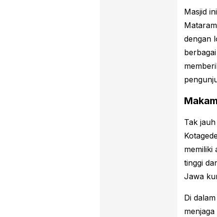
Masjid i
Mataram.
dengan 
berbagai
memberik
pengunj
Makam 
Tak jauh 
Kotagede
memiliki
tinggi d
Jawa ku
Di dalam
menjaga