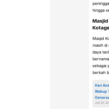
peningga
hingga s
Masjid
Kotag
Masjid K
masih di
daya tar
bernam
sebagai
berkah b
Hari An
Wabup T
Generas
Juli 23, 2