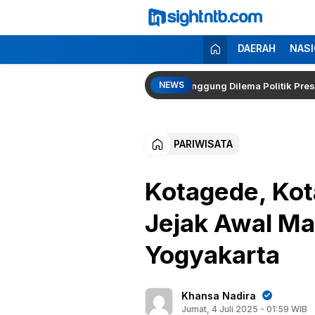
Lewati
ke
konten
Insight NTB
Berita Seputar NTB
DAERAH
NASI
NEWS
 Kapolri Kembali Menguat, Pakar Singgung Dilema Politik Presiden P
PARIWISATA
Kotagede, Kot
Jejak Awal Ma
Yogyakarta
Khansa Nadira
Jumat, 4 Juli 2025 - 01:59 WIB