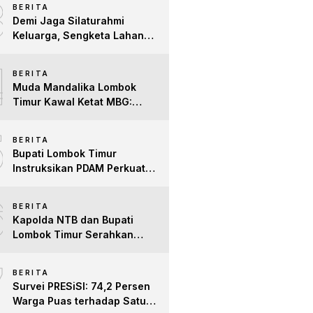
3
BERITA
Difabel
Demi Jaga Silaturahmi
Keluarga, Sengketa Lahan
Tower di Lombok Timur
4
Berakhir Damai
BERITA
Muda Mandalika Lombok
Timur Kawal Ketat MBG:
Jangan Ada Lagi Anak Jadi
5
Korban
BERITA
Bupati Lombok Timur
Instruksikan PDAM Perkuat
Mitigasi Kekeringan, Pastikan
6
Hak Air Bersih Warga Tetap
BERITA
Terpenuhi
Kapolda NTB dan Bupati
Lombok Timur Serahkan
Santunan untuk Anak Yatim
7
dan Lansia, Perkuat Sinergi
BERITA
Kepedulian Sosial
Survei PRESiSI: 74,2 Persen
Warga Puas terhadap Satu