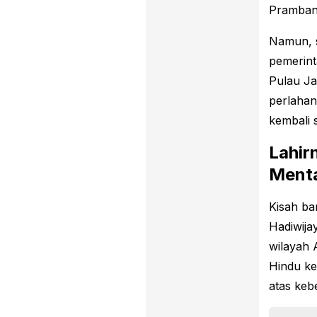
Pramban
Namun, s
pemerint
Pulau Ja
perlahan
kembali 
Lahir
Ment
Kisah ba
Hadiwija
wilayah 
Hindu k
atas ke