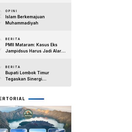
Tahun Kinerja Bupati Lombok
8
Timur H. Haerul Warisin
OPINI
Islam Berkemajuan
Muhammadiyah
9
BERITA
PMII Mataram: Kasus Eks
Jampidsus Harus Jadi Alarm
Penegakan Hukum di NTB
10
BERITA
Bupati Lombok Timur
Tegaskan Sinergi
Forkopimda Tetap Solid pada
Pisah Sambut Dandim 1615
dan Kapolres Lombok Timur
ERTORIAL