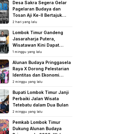
Desa Sakra Segera Gelar
Pagelaran Budaya dan
Tosan Aji Ke-II Bertajuk
Samuhita Sakre
2 hari yang lalu
Lombok Timur Gandeng
Jasaraharja Putera,
Wisatawan Kini Dapat
Perlindungan Asuransi di
1 minggu yang lalu
Destinasi Wisata
Alunan Budaya Pringgasela
Raya X Dorong Pelestarian
Identitas dan Ekonomi
Masyarakat
2 minggu yang lalu
Bupati Lombok Timur Janji
Perbaiki Jalan Wisata
Tetebatu dalam Dua Bulan
2 minggu yang lalu
Pemkab Lombok Timur
Dukung Alunan Budaya