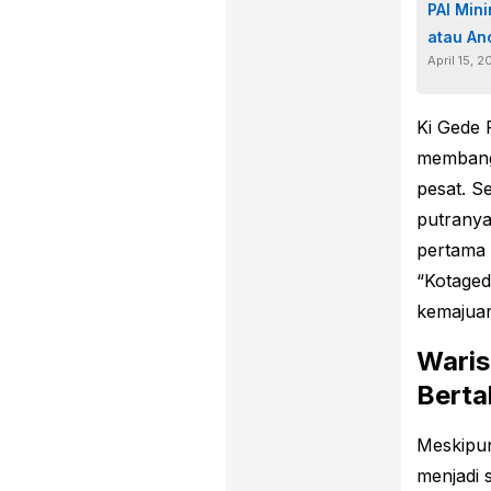
PAI Min
atau A
April 15, 
Ki Gede
membang
pesat. S
putranya
pertama 
“Kotaged
kemajuan
Waris
Berta
Meskipun
menjadi 