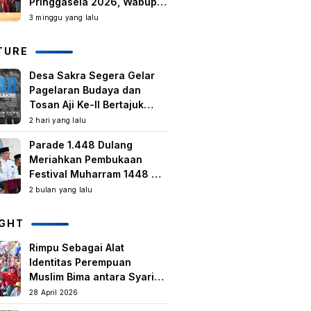
Pringgasela 2026, Wabup:
Kegiatan Berbasis
3 minggu yang lalu
Masyarakat Harus Terus
Tumbuh
TURE
Desa Sakra Segera Gelar
Pagelaran Budaya dan
Tosan Aji Ke-II Bertajuk
Samuhita Sakre
2 hari yang lalu
Parade 1.448 Dulang
Meriahkan Pembukaan
Festival Muharram 1448 H
di Lombok Timur
2 bulan yang lalu
IGHT
Rimpu Sebagai Alat
Identitas Perempuan
Muslim Bima antara Syariat,
Tradisi lokal, dan
28 April 2026
Manifestasi Nilai-nilai