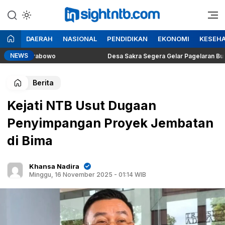
Lewati
ke
Berita Seputar NTB
Insight NTB
konten
DAERAH
NASIONAL
PENDIDIKAN
EKONOMI
KESEH
NEWS
iden Prabowo
Desa Sakra Segera Gelar Pagelaran Budaya dan
Berita
Kejati NTB Usut Dugaan
Penyimpangan Proyek Jembatan
di Bima
Khansa Nadira
Minggu, 16 November 2025 - 01:14 WIB