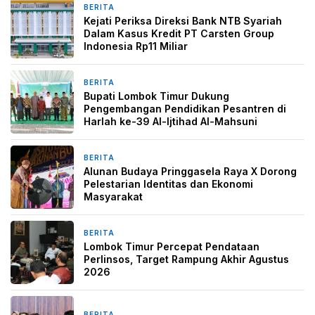
BERITA
1 minggu yang lalu
Kejati Periksa Direksi Bank NTB Syariah
Dalam Kasus Kredit PT Carsten Group
Indonesia Rp11 Miliar
BERITA
2 minggu yang lalu
Bupati Lombok Timur Dukung
Pengembangan Pendidikan Pesantren di
Harlah ke-39 Al-Ijtihad Al-Mahsuni
BERITA
2 minggu yang lalu
Alunan Budaya Pringgasela Raya X Dorong
Pelestarian Identitas dan Ekonomi
Masyarakat
BERITA
2 minggu yang lalu
Lombok Timur Percepat Pendataan
Perlinsos, Target Rampung Akhir Agustus
2026
BERITA