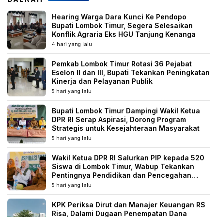
Hearing Warga Dara Kunci Ke Pendopo
Bupati Lombok Timur, Segera Selesaikan
Konflik Agraria Eks HGU Tanjung Kenanga
4 hari yang lalu
Pemkab Lombok Timur Rotasi 36 Pejabat
Eselon II dan III, Bupati Tekankan Peningkatan
Kinerja dan Pelayanan Publik
5 hari yang lalu
Bupati Lombok Timur Dampingi Wakil Ketua
DPR RI Serap Aspirasi, Dorong Program
Strategis untuk Kesejahteraan Masyarakat
5 hari yang lalu
Wakil Ketua DPR RI Salurkan PIP kepada 520
Siswa di Lombok Timur, Wabup Tekankan
Pentingnya Pendidikan dan Pencegahan
Perkawinan Anak
5 hari yang lalu
KPK Periksa Dirut dan Manajer Keuangan RS
Risa, Dalami Dugaan Penempatan Dana