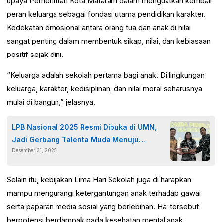
upaya Pemerintah Kota Mataram dalam menguatkan kembali
peran keluarga sebagai fondasi utama pendidikan karakter.
Kedekatan emosional antara orang tua dan anak di nilai
sangat penting dalam membentuk sikap, nilai, dan kebiasaan
positif sejak dini.
“Keluarga adalah sekolah pertama bagi anak. Di lingkungan
keluarga, karakter, kedisiplinan, dan nilai moral seharusnya
mulai di bangun,” jelasnya.
LPB Nasional 2025 Resmi Dibuka di UMN,
Jadi Gerbang Talenta Muda Menuju
Desember 31, 2025
Kompetisi Internasional
Selain itu, kebijakan Lima Hari Sekolah juga di harapkan
mampu mengurangi ketergantungan anak terhadap gawai
serta paparan media sosial yang berlebihan. Hal tersebut
berpotensi berdampak pada kesehatan mental anak.