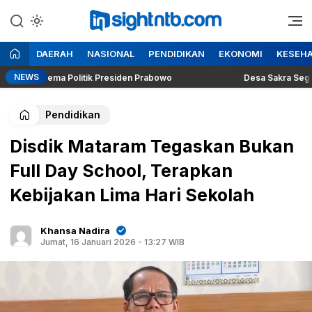
Lewati
ke
Berita Seputar NTB
Insight NTB
konten
DAERAH
NASIONAL
PENDIDIKAN
EKONOMI
KESEH
NEWS
g Dilema Politik Presiden Prabowo
Desa Sakra Segera Gelar
Pendidikan
Disdik Mataram Tegaskan Bukan
Full Day School, Terapkan
Kebijakan Lima Hari Sekolah
Khansa Nadira
Jumat, 16 Januari 2026 - 13:27 WIB