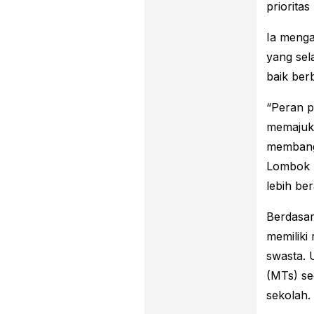
priorita
Ia menga
yang sel
baik be
“Peran p
memajuk
membang
Lombok 
lebih ber
Berdasar
memiliki
swasta.
(MTs) se
sekolah.