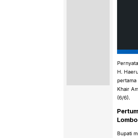
Pernyata
H. Haeru
pertama
Khair Am
(6/6).
Pertum
Lombo
Bupati m