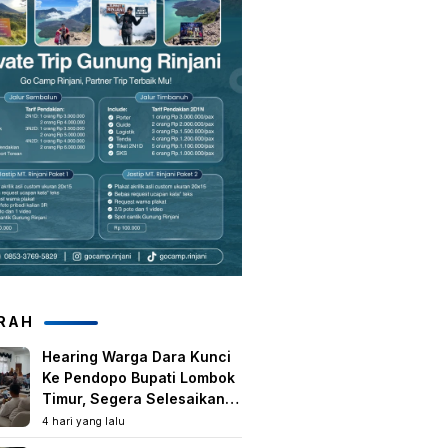
RAH
Hearing Warga Dara Kunci
Ke Pendopo Bupati Lombok
Timur, Segera Selesaikan
Konflik Agraria Eks HGU
4 hari yang lalu
Tanjung Kenanga