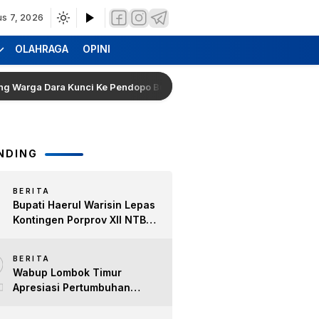
us 7, 2026
OLAHRAGA
OPINI
 Dara Kunci Ke Pendopo Bupati Lombok Timur, Segera Selesaikan Ko
NDING
BERITA
Bupati Haerul Warisin Lepas
Kontingen Porprov XII NTB
2026, Tekankan Keyakinan
2
dan Sportivitas Raih Prestasi
BERITA
untuk Lombok Timur
Wabup Lombok Timur
Apresiasi Pertumbuhan
Bisnis Kopi, Dorong Ekonomi
Lokal dan Pemberdayaan