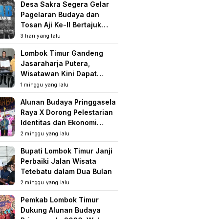
Desa Sakra Segera Gelar
Pagelaran Budaya dan
Tosan Aji Ke-II Bertajuk
Samuhita Sakre
3 hari yang lalu
Lombok Timur Gandeng
Jasaraharja Putera,
Wisatawan Kini Dapat
Perlindungan Asuransi di
1 minggu yang lalu
Destinasi Wisata
Alunan Budaya Pringgasela
Raya X Dorong Pelestarian
Identitas dan Ekonomi
Masyarakat
2 minggu yang lalu
Bupati Lombok Timur Janji
Perbaiki Jalan Wisata
Tetebatu dalam Dua Bulan
2 minggu yang lalu
Pemkab Lombok Timur
Dukung Alunan Budaya