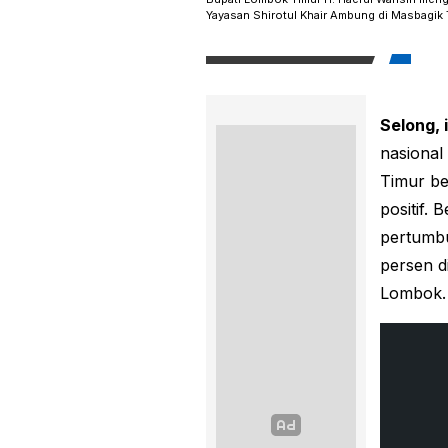
Yayasan Shirotul Khair Ambung di Masbagik 
Selong, 
nasional
Timur b
positif. 
pertumb
persen d
Lombok.