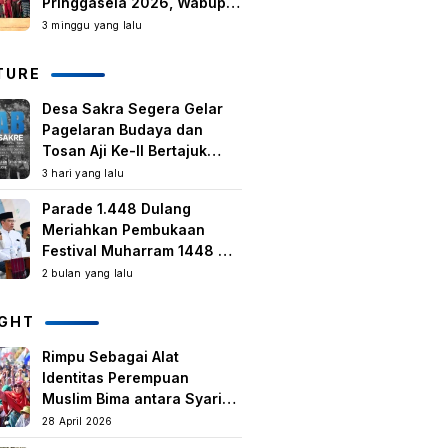
Pringgasela 2026, Wabup:
Kegiatan Berbasis
3 minggu yang lalu
Masyarakat Harus Terus
Tumbuh
TURE
Desa Sakra Segera Gelar
Pagelaran Budaya dan
Tosan Aji Ke-II Bertajuk
Samuhita Sakre
3 hari yang lalu
Parade 1.448 Dulang
Meriahkan Pembukaan
Festival Muharram 1448 H
di Lombok Timur
2 bulan yang lalu
IGHT
Rimpu Sebagai Alat
Identitas Perempuan
Muslim Bima antara Syariat,
Tradisi lokal, dan
28 April 2026
Manifestasi Nilai-nilai