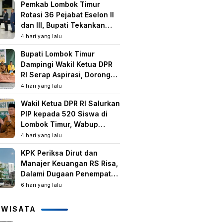
Pemkab Lombok Timur
Rotasi 36 Pejabat Eselon II
dan III, Bupati Tekankan
Peningkatan Kinerja dan
4 hari yang lalu
Pelayanan Publik
Bupati Lombok Timur
Dampingi Wakil Ketua DPR
RI Serap Aspirasi, Dorong
Program Strategis untuk
4 hari yang lalu
Kesejahteraan Masyarakat
Wakil Ketua DPR RI Salurkan
PIP kepada 520 Siswa di
Lombok Timur, Wabup
Tekankan Pentingnya
4 hari yang lalu
Pendidikan dan
KPK Periksa Dirut dan
Pencegahan Perkawinan
Manajer Keuangan RS Risa,
Anak
Dalami Dugaan Penempatan
Dana Rp2,25 Miliar oleh
6 hari yang lalu
Bupati LAZ dan Sudirman
IWISATA