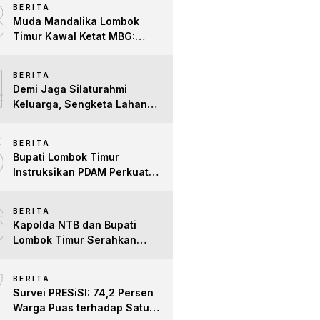
3
BERITA
Difabel
Muda Mandalika Lombok
Timur Kawal Ketat MBG:
Jangan Ada Lagi Anak Jadi
4
Korban
BERITA
Demi Jaga Silaturahmi
Keluarga, Sengketa Lahan
Tower di Lombok Timur
5
Berakhir Damai
BERITA
Bupati Lombok Timur
Instruksikan PDAM Perkuat
Mitigasi Kekeringan, Pastikan
6
Hak Air Bersih Warga Tetap
BERITA
Terpenuhi
Kapolda NTB dan Bupati
Lombok Timur Serahkan
Santunan untuk Anak Yatim
7
dan Lansia, Perkuat Sinergi
BERITA
Kepedulian Sosial
Survei PRESiSI: 74,2 Persen
Warga Puas terhadap Satu