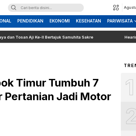
Agust
ONAL
PENDIDIKAN
EKONOMI
KESEHATAN
PARIWISATA
osan Aji Ke-II Bertajuk Samuhita Sakre
Hearing Warga
TRE
1
ok Timur Tumbuh 7
r Pertanian Jadi Motor