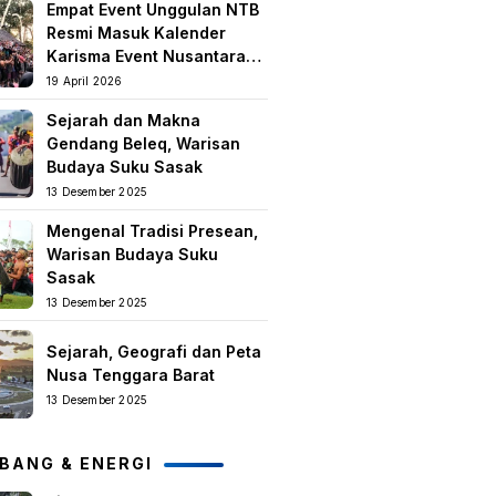
Empat Event Unggulan NTB
keislaman
Resmi Masuk Kalender
Karisma Event Nusantara
(KEN) 2026
19 April 2026
Sejarah dan Makna
Gendang Beleq, Warisan
Budaya Suku Sasak
13 Desember 2025
Mengenal Tradisi Presean,
Warisan Budaya Suku
Sasak
13 Desember 2025
Sejarah, Geografi dan Peta
Nusa Tenggara Barat
13 Desember 2025
BANG & ENERGI