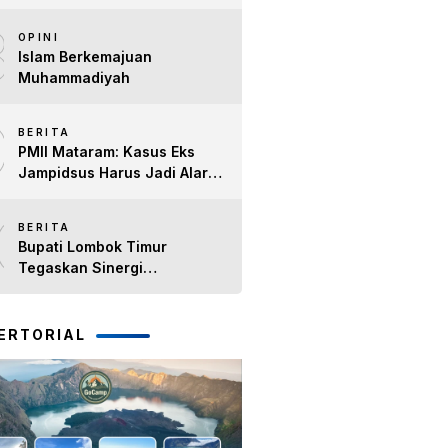
Tahun Kinerja Bupati Lombok
8
Timur H. Haerul Warisin
OPINI
Islam Berkemajuan
Muhammadiyah
9
BERITA
PMII Mataram: Kasus Eks
Jampidsus Harus Jadi Alarm
Penegakan Hukum di NTB
10
BERITA
Bupati Lombok Timur
Tegaskan Sinergi
Forkopimda Tetap Solid pada
Pisah Sambut Dandim 1615
dan Kapolres Lombok Timur
ERTORIAL