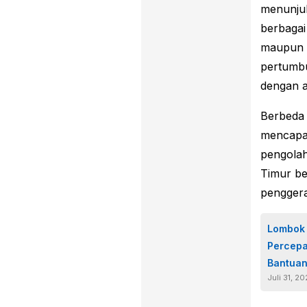
menunjuk
berbagai
maupun g
pertumbu
dengan a
Berbeda
mencapai
pengola
Timur be
penggera
Lombok 
Percepa
Bantuan
Juli 31, 2