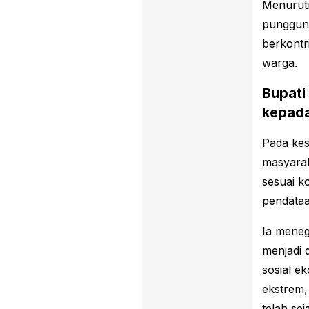
Menurutn
punggun
berkontr
warga.
Bupati
kepad
Pada kes
masyarak
sesuai k
pendata
Ia mene
menjadi 
sosial e
ekstrem,
telah sej