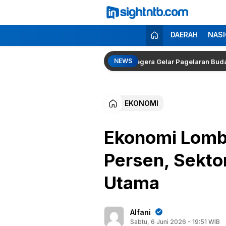
Lewati
ke
konten
Insight NTB
Berita Seputar NTB
DAERAH
NASI
NEWS
abowo
Desa Sakra Segera Gelar Pagelaran Budaya dan T
EKONOMI
Ekonomi Lomb
Persen, Sekto
Utama
Alfani
Sabtu, 6 Juni 2026 - 19:51 WIB