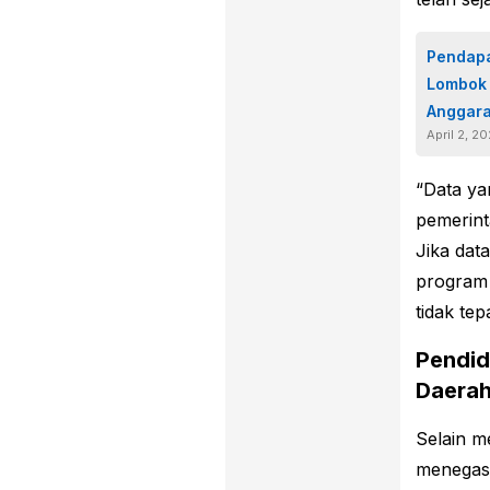
Pendapa
Lombok 
Anggar
April 2, 2
“Data ya
pemerin
Jika dat
program 
tidak tep
Pendid
Daera
Selain m
menegask