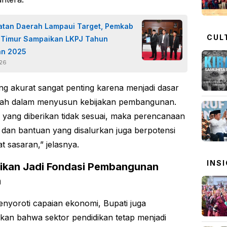
tan Daerah Lampaui Target, Pemkab
CUL
Timur Sampaikan LKPJ Tahun
an 2025
026
ng akurat sangat penting karena menjadi dasar
tah dalam menyusun kebijakan pembangunan.
a yang diberikan tidak sesuai, maka perencanaan
dan bantuan yang disalurkan juga berpotensi
at sasaran,” jelasnya.
INS
ikan Jadi Fondasi Pembangunan
h
enyoroti capaian ekonomi, Bupati juga
an bahwa sektor pendidikan tetap menjadi