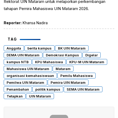
Rektorat UIN Mataram untuk melaporkan perkembangan
tahapan Pemira Mahasiswa UIN Mataram 2026.
Reporter:
Khansa Nadira
TAG
Anggota
berita kampus
BK UIN Mataram
DEMA UIN Mataram
Demokrasi Kampus
Digelar
kampus NTB
KPU Mahasiswa
KPU-M UIN Mataram
Mahasiswa UIN Mataram
Mataram
organisasi kemahasiswaan
Pemilu Mahasiswa
Pemilwa UIN Mataram
Pemira UIN Mataram
Penambahan
politik kampus
SEMA UIN Mataram
Tetapkan
UIN Mataram