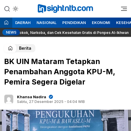
Lewati
ke
Berita Seputar NTB
Insight NTB
konten
DAERAH
NASIONAL
PENDIDIKAN
EKONOMI
KESEH
NEWS
ya Rokok, Narkoba, dan Cek Kesehatan Gratis di Ponpes Al-Ikhwan Sesait
Berita
BK UIN Mataram Tetapkan
Penambahan Anggota KPU-M,
Pemira Segera Digelar
Khansa Nadira
Sabtu, 27 Desember 2025 - 04:04 WIB