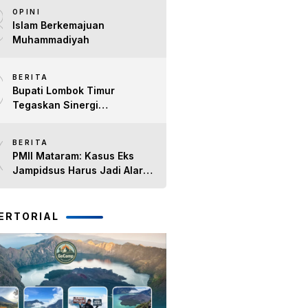
8
Timur H. Haerul Warisin
OPINI
Islam Berkemajuan
Muhammadiyah
9
BERITA
Bupati Lombok Timur
Tegaskan Sinergi
Forkopimda Tetap Solid pada
10
Pisah Sambut Dandim 1615
BERITA
dan Kapolres Lombok Timur
PMII Mataram: Kasus Eks
Jampidsus Harus Jadi Alarm
Penegakan Hukum di NTB
ERTORIAL