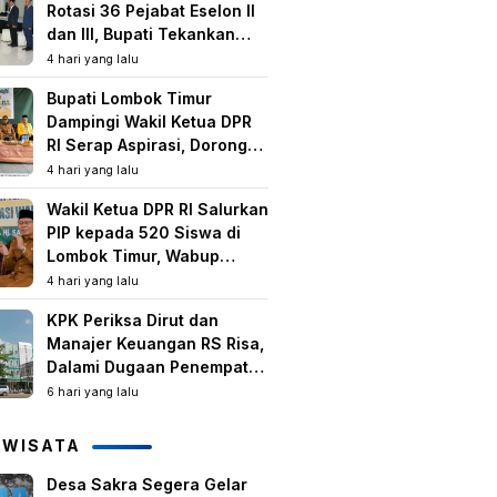
Rotasi 36 Pejabat Eselon II
dan III, Bupati Tekankan
Peningkatan Kinerja dan
4 hari yang lalu
Pelayanan Publik
Bupati Lombok Timur
Dampingi Wakil Ketua DPR
RI Serap Aspirasi, Dorong
Program Strategis untuk
4 hari yang lalu
Kesejahteraan Masyarakat
Wakil Ketua DPR RI Salurkan
PIP kepada 520 Siswa di
Lombok Timur, Wabup
Tekankan Pentingnya
4 hari yang lalu
Pendidikan dan
KPK Periksa Dirut dan
Pencegahan Perkawinan
Manajer Keuangan RS Risa,
Anak
Dalami Dugaan Penempatan
Dana Rp2,25 Miliar oleh
6 hari yang lalu
Bupati LAZ dan Sudirman
IWISATA
Desa Sakra Segera Gelar