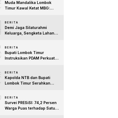
3
Muda Mandalika Lombok
Timur Kawal Ketat MBG:
Jangan Ada Lagi Anak Jadi
4
Korban
BERITA
Demi Jaga Silaturahmi
Keluarga, Sengketa Lahan
Tower di Lombok Timur
5
Berakhir Damai
BERITA
Bupati Lombok Timur
Instruksikan PDAM Perkuat
Mitigasi Kekeringan, Pastikan
6
Hak Air Bersih Warga Tetap
BERITA
Terpenuhi
Kapolda NTB dan Bupati
Lombok Timur Serahkan
Santunan untuk Anak Yatim
7
dan Lansia, Perkuat Sinergi
BERITA
Kepedulian Sosial
Survei PRESiSI: 74,2 Persen
Warga Puas terhadap Satu
Tahun Kinerja Bupati Lombok