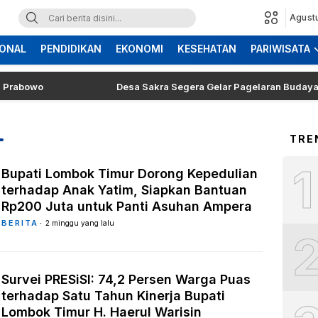
Agust
ONAL
PENDIDIKAN
EKONOMI
KESEHATAN
PARIWISATA
bowo
Desa Sakra Segera Gelar Pagelaran Budaya dan To
TRE
1
Bupati Lombok Timur Dorong Kepedulian
terhadap Anak Yatim, Siapkan Bantuan
Rp200 Juta untuk Panti Asuhan Ampera
BERITA
2 minggu yang lalu
Survei PRESiSI: 74,2 Persen Warga Puas
terhadap Satu Tahun Kinerja Bupati
Lombok Timur H. Haerul Warisin