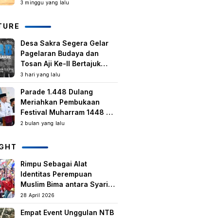
Kegiatan Berbasis
3 minggu yang lalu
Masyarakat Harus Terus
Tumbuh
TURE
Desa Sakra Segera Gelar
Pagelaran Budaya dan
Tosan Aji Ke-II Bertajuk
Samuhita Sakre
3 hari yang lalu
Parade 1.448 Dulang
Meriahkan Pembukaan
Festival Muharram 1448 H
di Lombok Timur
2 bulan yang lalu
IGHT
Rimpu Sebagai Alat
Identitas Perempuan
Muslim Bima antara Syariat,
Tradisi lokal, dan
28 April 2026
Manifestasi Nilai-nilai
Empat Event Unggulan NTB
keislaman