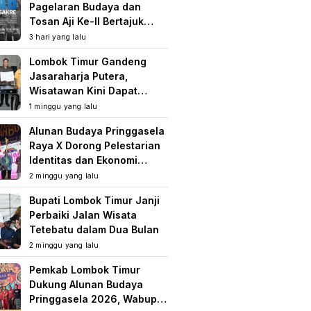
Pagelaran Budaya dan
Tosan Aji Ke-II Bertajuk
Samuhita Sakre
3 hari yang lalu
Lombok Timur Gandeng
Jasaraharja Putera,
Wisatawan Kini Dapat
Perlindungan Asuransi di
1 minggu yang lalu
Destinasi Wisata
Alunan Budaya Pringgasela
Raya X Dorong Pelestarian
Identitas dan Ekonomi
Masyarakat
2 minggu yang lalu
Bupati Lombok Timur Janji
Perbaiki Jalan Wisata
Tetebatu dalam Dua Bulan
2 minggu yang lalu
Pemkab Lombok Timur
Dukung Alunan Budaya
Pringgasela 2026, Wabup: