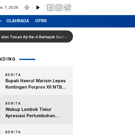
us 7, 2026
OLAHRAGA
OPINI
san Aji Ke-II Bertajuk Samuhita Sakre
Hearing Warga
NDING
BERITA
Bupati Haerul Warisin Lepas
Kontingen Porprov XII NTB
2026, Tekankan Keyakinan
2
dan Sportivitas Raih Prestasi
BERITA
untuk Lombok Timur
Wabup Lombok Timur
Apresiasi Pertumbuhan
Bisnis Kopi, Dorong Ekonomi
Lokal dan Pemberdayaan
BERITA
Difabel