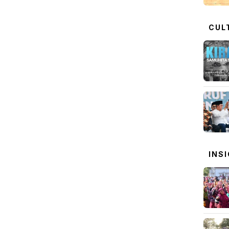
CUL
INS