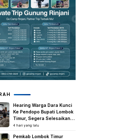
RAH
Hearing Warga Dara Kunci
Ke Pendopo Bupati Lombok
Timur, Segera Selesaikan
Konflik Agraria Eks HGU
4 hari yang lalu
Tanjung Kenanga
Pemkab Lombok Timur