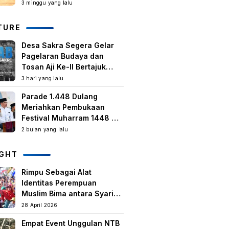
Kegiatan Berbasis
3 minggu yang lalu
Masyarakat Harus Terus
Tumbuh
TURE
Desa Sakra Segera Gelar
Pagelaran Budaya dan
Tosan Aji Ke-II Bertajuk
Samuhita Sakre
3 hari yang lalu
Parade 1.448 Dulang
Meriahkan Pembukaan
Festival Muharram 1448 H
di Lombok Timur
2 bulan yang lalu
IGHT
Rimpu Sebagai Alat
Identitas Perempuan
Muslim Bima antara Syariat,
Tradisi lokal, dan
28 April 2026
Manifestasi Nilai-nilai
Empat Event Unggulan NTB
keislaman