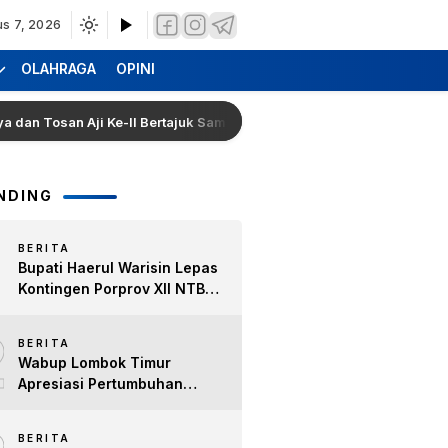
us 7, 2026
OLAHRAGA
OPINI
osan Aji Ke-II Bertajuk Samuhita Sakre
Hearing Warga
NDING
BERITA
Bupati Haerul Warisin Lepas
Kontingen Porprov XII NTB
2026, Tekankan Keyakinan
2
dan Sportivitas Raih Prestasi
BERITA
untuk Lombok Timur
Wabup Lombok Timur
Apresiasi Pertumbuhan
Bisnis Kopi, Dorong Ekonomi
Lokal dan Pemberdayaan
BERITA
Difabel