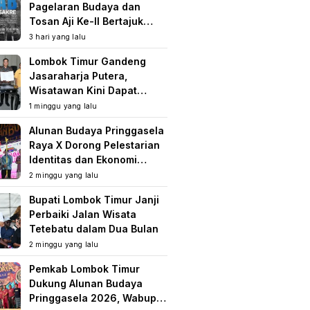
Pagelaran Budaya dan
Tosan Aji Ke-II Bertajuk
Samuhita Sakre
3 hari yang lalu
Lombok Timur Gandeng
Jasaraharja Putera,
Wisatawan Kini Dapat
Perlindungan Asuransi di
1 minggu yang lalu
Destinasi Wisata
Alunan Budaya Pringgasela
Raya X Dorong Pelestarian
Identitas dan Ekonomi
Masyarakat
2 minggu yang lalu
Bupati Lombok Timur Janji
Perbaiki Jalan Wisata
Tetebatu dalam Dua Bulan
2 minggu yang lalu
Pemkab Lombok Timur
Dukung Alunan Budaya
Pringgasela 2026, Wabup: