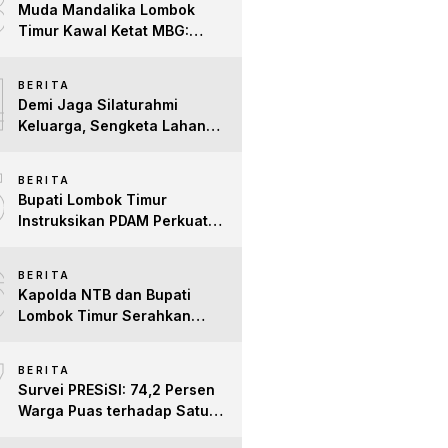
3
Muda Mandalika Lombok
Timur Kawal Ketat MBG:
Jangan Ada Lagi Anak Jadi
4
Korban
BERITA
Demi Jaga Silaturahmi
Keluarga, Sengketa Lahan
Tower di Lombok Timur
5
Berakhir Damai
BERITA
Bupati Lombok Timur
Instruksikan PDAM Perkuat
Mitigasi Kekeringan, Pastikan
6
Hak Air Bersih Warga Tetap
BERITA
Terpenuhi
Kapolda NTB dan Bupati
Lombok Timur Serahkan
Santunan untuk Anak Yatim
7
dan Lansia, Perkuat Sinergi
BERITA
Kepedulian Sosial
Survei PRESiSI: 74,2 Persen
Warga Puas terhadap Satu
Tahun Kinerja Bupati Lombok