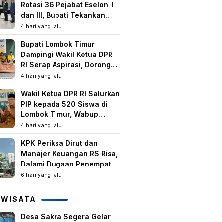
Rotasi 36 Pejabat Eselon II
dan III, Bupati Tekankan
Peningkatan Kinerja dan
4 hari yang lalu
Pelayanan Publik
Bupati Lombok Timur
Dampingi Wakil Ketua DPR
RI Serap Aspirasi, Dorong
Program Strategis untuk
4 hari yang lalu
Kesejahteraan Masyarakat
Wakil Ketua DPR RI Salurkan
PIP kepada 520 Siswa di
Lombok Timur, Wabup
Tekankan Pentingnya
4 hari yang lalu
Pendidikan dan
KPK Periksa Dirut dan
Pencegahan Perkawinan
Manajer Keuangan RS Risa,
Anak
Dalami Dugaan Penempatan
Dana Rp2,25 Miliar oleh
6 hari yang lalu
Bupati LAZ dan Sudirman
IWISATA
Desa Sakra Segera Gelar