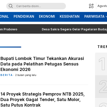
Agust
ONAL
PENDIDIKAN
EKONOMI
KESEHATAN
PARIWISATA
bowo
Desa Sakra Segera Gelar Pagelaran Budaya dan T
TRE
1
Bupati Lombok Timur Tekankan Akurasi
Data pada Pelatihan Petugas Sensus
Ekonomi 2026
BERITA
2 bulan yang lalu
14 Proyek Strategis Pemprov NTB 2025,
Dua Proyek Gagal Tender, Satu Molor,
Satu Putus Kontrak