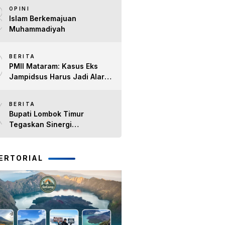
8
Timur H. Haerul Warisin
OPINI
Islam Berkemajuan
Muhammadiyah
9
BERITA
PMII Mataram: Kasus Eks
Jampidsus Harus Jadi Alarm
Penegakan Hukum di NTB
10
BERITA
Bupati Lombok Timur
Tegaskan Sinergi
Forkopimda Tetap Solid pada
Pisah Sambut Dandim 1615
dan Kapolres Lombok Timur
ERTORIAL