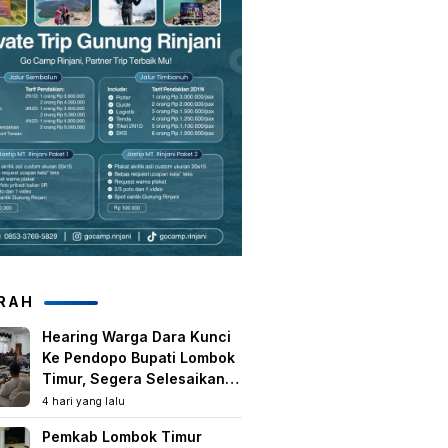
RAH
Hearing Warga Dara Kunci
Ke Pendopo Bupati Lombok
Timur, Segera Selesaikan
Konflik Agraria Eks HGU
4 hari yang lalu
Tanjung Kenanga
Pemkab Lombok Timur