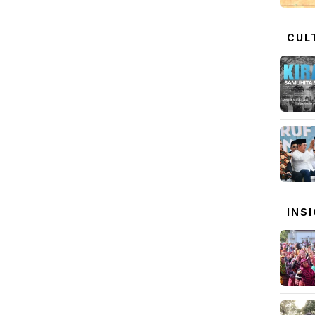
CUL
INS