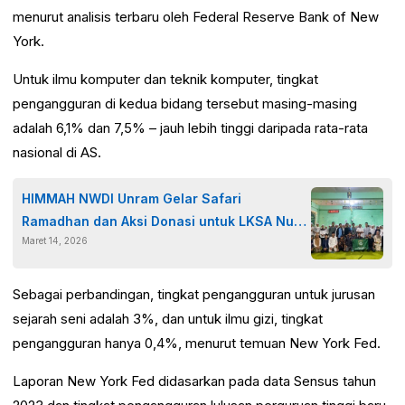
menurut analisis terbaru oleh Federal Reserve Bank of New
York.
Untuk ilmu komputer dan teknik komputer, tingkat
pengangguran di kedua bidang tersebut masing-masing
adalah 6,1% dan 7,5% – jauh lebih tinggi daripada rata-rata
nasional di AS.
HIMMAH NWDI Unram Gelar Safari
Ramadhan dan Aksi Donasi untuk LKSA Nurul
Maret 14, 2026
Jannah NW Ampenan
Sebagai perbandingan, tingkat pengangguran untuk jurusan
sejarah seni adalah 3%, dan untuk ilmu gizi, tingkat
pengangguran hanya 0,4%, menurut temuan New York Fed.
Laporan New York Fed didasarkan pada data Sensus tahun