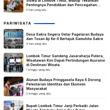
Siswa di Lombok Timur, Wabup Tekankan
Pentingnya Pendidikan dan Pencegahan
Perkawinan Anak
5 hari yang lalu
PARIWISATA
Desa Sakra Segera Gelar Pagelaran Budaya
dan Tosan Aji Ke-II Bertajuk Samuhita Sakre
4 hari yang lalu
Lombok Timur Gandeng Jasaraharja Putera,
Wisatawan Kini Dapat Perlindungan Asuransi
di Destinasi Wisata
1 minggu yang lalu
Alunan Budaya Pringgasela Raya X Dorong
Pelestarian Identitas dan Ekonomi
Masyarakat
2 minggu yang lalu
Bupati Lombok Timur Janji Perbaiki Jalan