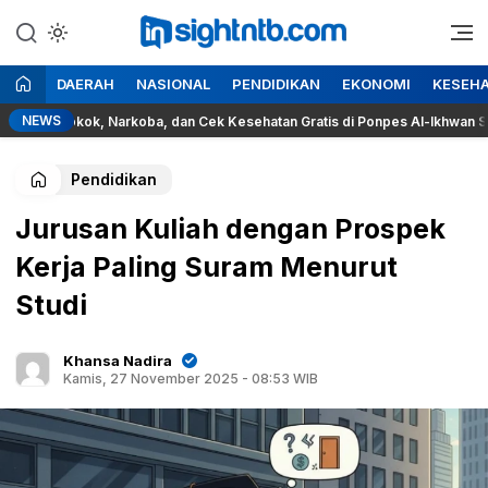
Lewati
ke
Berita Seputar NTB
Insight NTB
konten
DAERAH
NASIONAL
PENDIDIKAN
EKONOMI
KESEH
NEWS
a Rokok, Narkoba, dan Cek Kesehatan Gratis di Ponpes Al-Ikhwan Sesait
Pendidikan
Jurusan Kuliah dengan Prospek
Kerja Paling Suram Menurut
Studi
Khansa Nadira
Kamis, 27 November 2025 - 08:53 WIB