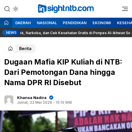
Lewati
ke
Berita Seputar NTB
Insight NTB
konten
DAERAH
NASIONAL
PENDIDIKAN
EKONOMI
KESEH
NEWS
kok, Narkoba, dan Cek Kesehatan Gratis di Ponpes Al-Ikhwan Sesait
Berita
Dugaan Mafia KIP Kuliah di NTB:
Dari Pemotongan Dana hingga
Nama DPR RI Disebut
Khansa Nadira
Jumat, 22 Mei 2026 - 15:15 WIB