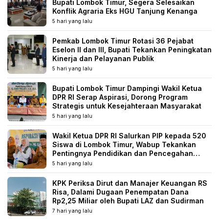
Bupati Lombok Timur, Segera Selesaikan
Konflik Agraria Eks HGU Tanjung Kenanga
5 hari yang lalu
Pemkab Lombok Timur Rotasi 36 Pejabat
Eselon II dan III, Bupati Tekankan Peningkatan
Kinerja dan Pelayanan Publik
5 hari yang lalu
Bupati Lombok Timur Dampingi Wakil Ketua
DPR RI Serap Aspirasi, Dorong Program
Strategis untuk Kesejahteraan Masyarakat
5 hari yang lalu
Wakil Ketua DPR RI Salurkan PIP kepada 520
Siswa di Lombok Timur, Wabup Tekankan
Pentingnya Pendidikan dan Pencegahan
Perkawinan Anak
5 hari yang lalu
KPK Periksa Dirut dan Manajer Keuangan RS
Risa, Dalami Dugaan Penempatan Dana
Rp2,25 Miliar oleh Bupati LAZ dan Sudirman
7 hari yang lalu