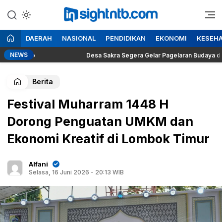
Lewati
ke
Berita Seputar NTB
Insight NTB
konten
DAERAH
NASIONAL
PENDIDIKAN
EKONOMI
KESEH
NEWS
bowo
Desa Sakra Segera Gelar Pagelaran Budaya dan Tosan A
Berita
Festival Muharram 1448 H
Dorong Penguatan UMKM dan
Ekonomi Kreatif di Lombok Timur
Alfani
Selasa, 16 Juni 2026 - 20:13 WIB