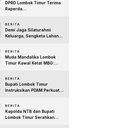
3
DPRD Lombok Timur Terima
Raperda
Pertanggungjawaban APBD
4
2025, Pemda Siap Tindak
BERITA
Lanjuti Masukan untuk
Demi Jaga Silaturahmi
Perkuat Tata Kelo
Keluarga, Sengketa Lahan
Tower di Lombok Timur
5
Berakhir Damai
BERITA
Muda Mandalika Lombok
Timur Kawal Ketat MBG:
Jangan Ada Lagi Anak Jadi
6
Korban
BERITA
Bupati Lombok Timur
Instruksikan PDAM Perkuat
Mitigasi Kekeringan, Pastikan
7
Hak Air Bersih Warga Tetap
BERITA
Terpenuhi
Kapolda NTB dan Bupati
Lombok Timur Serahkan
Santunan untuk Anak Yatim