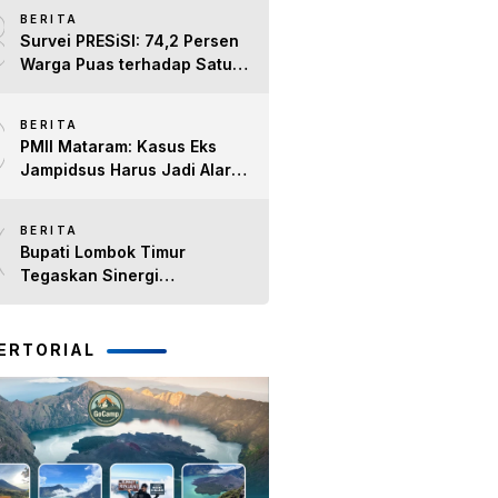
8
dan Lansia, Perkuat Sinergi
BERITA
Kepedulian Sosial
Survei PRESiSI: 74,2 Persen
Warga Puas terhadap Satu
Tahun Kinerja Bupati Lombok
9
Timur H. Haerul Warisin
BERITA
PMII Mataram: Kasus Eks
Jampidsus Harus Jadi Alarm
Penegakan Hukum di NTB
10
BERITA
Bupati Lombok Timur
Tegaskan Sinergi
Forkopimda Tetap Solid pada
Pisah Sambut Dandim 1615
dan Kapolres Lombok Timur
ERTORIAL