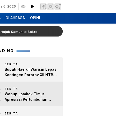
s 6, 2026
OLAHRAGA
OPINI
 Samuhita Sakre
Hearing Warga Dara Kunci Ke Pendopo
NDING
BERITA
Bupati Haerul Warisin Lepas
Kontingen Porprov XII NTB
2026, Tekankan Keyakinan
2
dan Sportivitas Raih Prestasi
BERITA
untuk Lombok Timur
Wabup Lombok Timur
Apresiasi Pertumbuhan
Bisnis Kopi, Dorong Ekonomi
Lokal dan Pemberdayaan
BERITA
Difabel