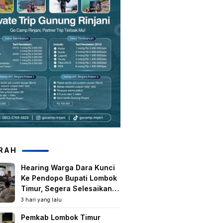
RAH
Hearing Warga Dara Kunci
Ke Pendopo Bupati Lombok
Timur, Segera Selesaikan
Konflik Agraria Eks HGU
3 hari yang lalu
Tanjung Kenanga
Pemkab Lombok Timur