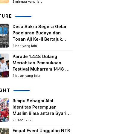
Kegiatan Berbasis
3 minggu yang lalu
Masyarakat Harus Terus
Tumbuh
TURE
Desa Sakra Segera Gelar
Pagelaran Budaya dan
Tosan Aji Ke-II Bertajuk
Samuhita Sakre
2 hari yang lalu
Parade 1.448 Dulang
Meriahkan Pembukaan
Festival Muharram 1448 H
di Lombok Timur
2 bulan yang lalu
IGHT
Rimpu Sebagai Alat
Identitas Perempuan
Muslim Bima antara Syariat,
Tradisi lokal, dan
28 April 2026
Manifestasi Nilai-nilai
Empat Event Unggulan NTB
keislaman