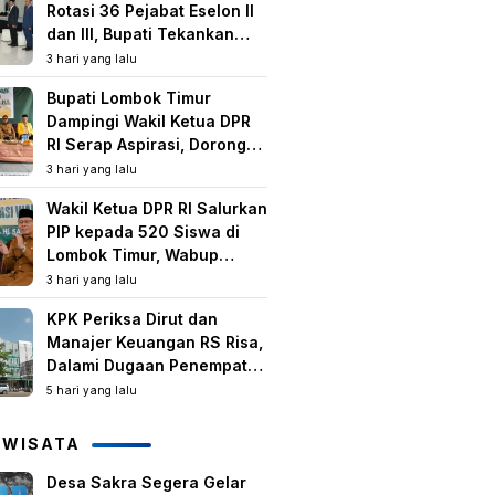
Rotasi 36 Pejabat Eselon II
dan III, Bupati Tekankan
Peningkatan Kinerja dan
3 hari yang lalu
Pelayanan Publik
Bupati Lombok Timur
Dampingi Wakil Ketua DPR
RI Serap Aspirasi, Dorong
Program Strategis untuk
3 hari yang lalu
Kesejahteraan Masyarakat
Wakil Ketua DPR RI Salurkan
PIP kepada 520 Siswa di
Lombok Timur, Wabup
Tekankan Pentingnya
3 hari yang lalu
Pendidikan dan
KPK Periksa Dirut dan
Pencegahan Perkawinan
Manajer Keuangan RS Risa,
Anak
Dalami Dugaan Penempatan
Dana Rp2,25 Miliar oleh
5 hari yang lalu
Bupati LAZ dan Sudirman
IWISATA
Desa Sakra Segera Gelar