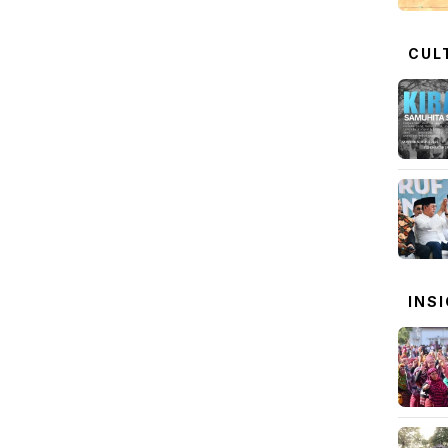
CUL
INS