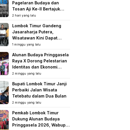
Pagelaran Budaya dan
Tosan Aji Ke-II Bertajuk
Samuhita Sakre
2 hari yang lalu
Lombok Timur Gandeng
Jasaraharja Putera,
Wisatawan Kini Dapat
Perlindungan Asuransi di
1 minggu yang lalu
Destinasi Wisata
Alunan Budaya Pringgasela
Raya X Dorong Pelestarian
Identitas dan Ekonomi
Masyarakat
2 minggu yang lalu
Bupati Lombok Timur Janji
Perbaiki Jalan Wisata
Tetebatu dalam Dua Bulan
2 minggu yang lalu
Pemkab Lombok Timur
Dukung Alunan Budaya
Pringgasela 2026, Wabup: