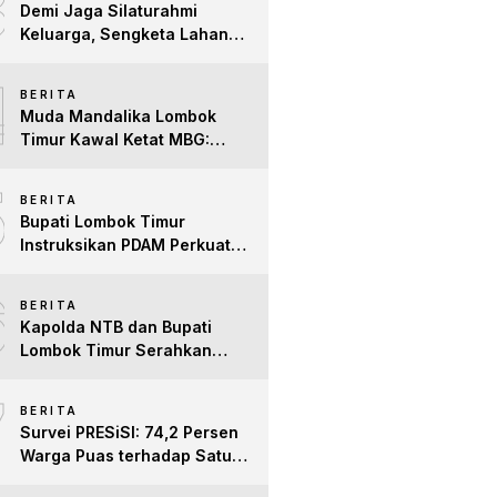
3
Demi Jaga Silaturahmi
Keluarga, Sengketa Lahan
Tower di Lombok Timur
4
Berakhir Damai
BERITA
Muda Mandalika Lombok
Timur Kawal Ketat MBG:
Jangan Ada Lagi Anak Jadi
5
Korban
BERITA
Bupati Lombok Timur
Instruksikan PDAM Perkuat
Mitigasi Kekeringan, Pastikan
6
Hak Air Bersih Warga Tetap
BERITA
Terpenuhi
Kapolda NTB dan Bupati
Lombok Timur Serahkan
Santunan untuk Anak Yatim
7
dan Lansia, Perkuat Sinergi
BERITA
Kepedulian Sosial
Survei PRESiSI: 74,2 Persen
Warga Puas terhadap Satu
Tahun Kinerja Bupati Lombok