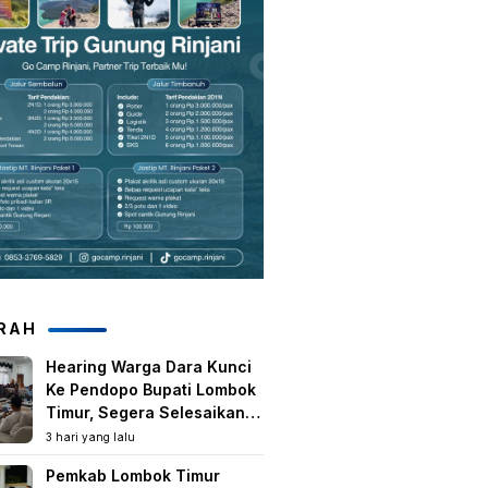
RAH
Hearing Warga Dara Kunci
Ke Pendopo Bupati Lombok
Timur, Segera Selesaikan
Konflik Agraria Eks HGU
3 hari yang lalu
Tanjung Kenanga
Pemkab Lombok Timur