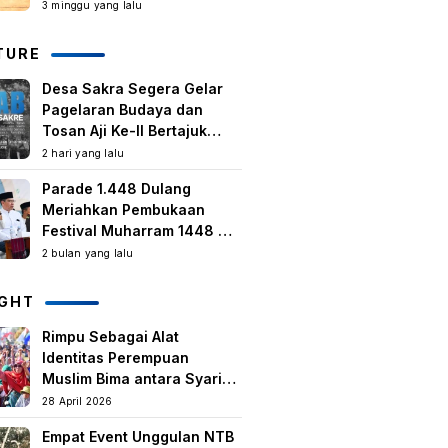
Kegiatan Berbasis
3 minggu yang lalu
Masyarakat Harus Terus
Tumbuh
TURE
Desa Sakra Segera Gelar
Pagelaran Budaya dan
Tosan Aji Ke-II Bertajuk
Samuhita Sakre
2 hari yang lalu
Parade 1.448 Dulang
Meriahkan Pembukaan
Festival Muharram 1448 H
di Lombok Timur
2 bulan yang lalu
IGHT
Rimpu Sebagai Alat
Identitas Perempuan
Muslim Bima antara Syariat,
Tradisi lokal, dan
28 April 2026
Manifestasi Nilai-nilai
Empat Event Unggulan NTB
keislaman