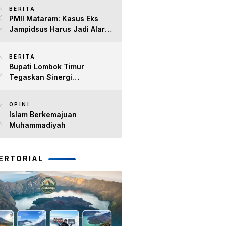
8
Timur H. Haerul Warisin
BERITA
PMII Mataram: Kasus Eks
Jampidsus Harus Jadi Alarm
Penegakan Hukum di NTB
9
BERITA
Bupati Lombok Timur
Tegaskan Sinergi
Forkopimda Tetap Solid pada
10
Pisah Sambut Dandim 1615
OPINI
dan Kapolres Lombok Timur
Islam Berkemajuan
Muhammadiyah
ERTORIAL