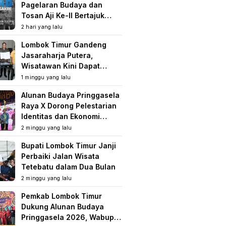
Pagelaran Budaya dan
Tosan Aji Ke-II Bertajuk
Samuhita Sakre
2 hari yang lalu
Lombok Timur Gandeng
Jasaraharja Putera,
Wisatawan Kini Dapat
Perlindungan Asuransi di
1 minggu yang lalu
Destinasi Wisata
Alunan Budaya Pringgasela
Raya X Dorong Pelestarian
Identitas dan Ekonomi
Masyarakat
2 minggu yang lalu
Bupati Lombok Timur Janji
Perbaiki Jalan Wisata
Tetebatu dalam Dua Bulan
2 minggu yang lalu
Pemkab Lombok Timur
Dukung Alunan Budaya
Pringgasela 2026, Wabup: