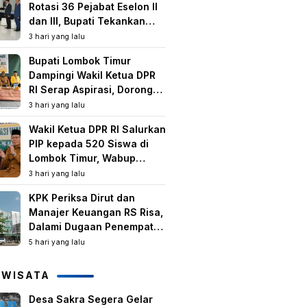
Rotasi 36 Pejabat Eselon II
dan III, Bupati Tekankan
Peningkatan Kinerja dan
3 hari yang lalu
Pelayanan Publik
Bupati Lombok Timur
Dampingi Wakil Ketua DPR
RI Serap Aspirasi, Dorong
Program Strategis untuk
3 hari yang lalu
Kesejahteraan Masyarakat
Wakil Ketua DPR RI Salurkan
PIP kepada 520 Siswa di
Lombok Timur, Wabup
Tekankan Pentingnya
3 hari yang lalu
Pendidikan dan
KPK Periksa Dirut dan
Pencegahan Perkawinan
Manajer Keuangan RS Risa,
Anak
Dalami Dugaan Penempatan
Dana Rp2,25 Miliar oleh
5 hari yang lalu
Bupati LAZ dan Sudirman
IWISATA
Desa Sakra Segera Gelar