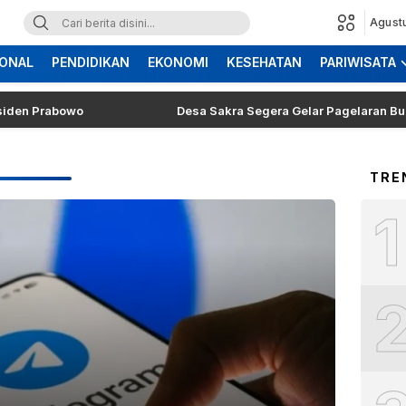
Agust
ONAL
PENDIDIKAN
EKONOMI
KESEHATAN
PARIWISATA
n Prabowo
Desa Sakra Segera Gelar Pagelaran Budaya d
TRE
1