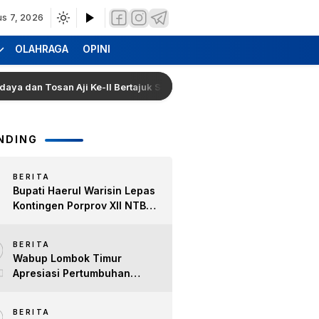
us 7, 2026
OLAHRAGA
OPINI
an Tosan Aji Ke-II Bertajuk Samuhita Sakre
Hearing W
NDING
BERITA
Bupati Haerul Warisin Lepas
Kontingen Porprov XII NTB
2026, Tekankan Keyakinan
2
dan Sportivitas Raih Prestasi
BERITA
untuk Lombok Timur
Wabup Lombok Timur
Apresiasi Pertumbuhan
Bisnis Kopi, Dorong Ekonomi
Lokal dan Pemberdayaan
BERITA
Difabel