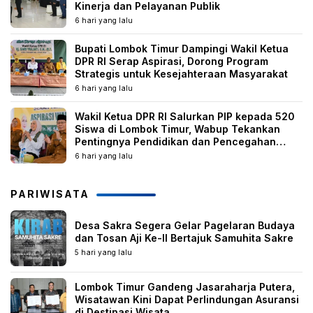
Kinerja dan Pelayanan Publik
6 hari yang lalu
Bupati Lombok Timur Dampingi Wakil Ketua
DPR RI Serap Aspirasi, Dorong Program
Strategis untuk Kesejahteraan Masyarakat
6 hari yang lalu
Wakil Ketua DPR RI Salurkan PIP kepada 520
Siswa di Lombok Timur, Wabup Tekankan
Pentingnya Pendidikan dan Pencegahan
Perkawinan Anak
6 hari yang lalu
PARIWISATA
Desa Sakra Segera Gelar Pagelaran Budaya
dan Tosan Aji Ke-II Bertajuk Samuhita Sakre
5 hari yang lalu
Lombok Timur Gandeng Jasaraharja Putera,
Wisatawan Kini Dapat Perlindungan Asuransi
di Destinasi Wisata