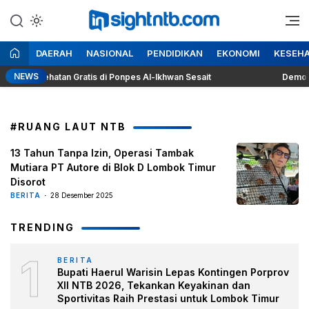
Lewati
ke
Berita Seputar NTB
Insight NTB
konten
DAERAH
NASIONAL
PENDIDIKAN
EKONOMI
KESEH
NEWS
k Kesehatan Gratis di Ponpes Al-Ikhwan Sesait
Demo BPTD 
#RUANG LAUT NTB
13 Tahun Tanpa Izin, Operasi Tambak
Mutiara PT Autore di Blok D Lombok Timur
Disorot
BERITA
28 Desember 2025
TRENDING
1
BERITA
Bupati Haerul Warisin Lepas Kontingen Porprov
XII NTB 2026, Tekankan Keyakinan dan
Sportivitas Raih Prestasi untuk Lombok Timur