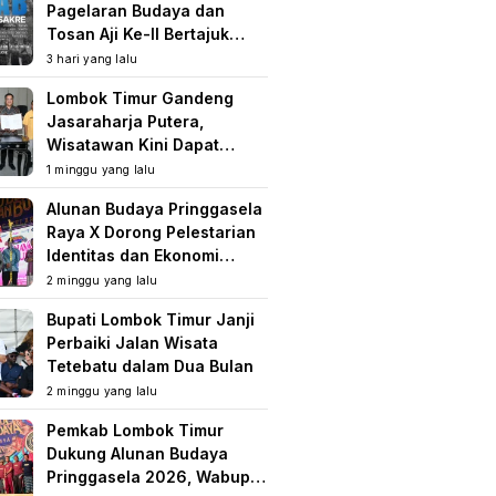
Pagelaran Budaya dan
Tosan Aji Ke-II Bertajuk
Samuhita Sakre
3 hari yang lalu
Lombok Timur Gandeng
Jasaraharja Putera,
Wisatawan Kini Dapat
Perlindungan Asuransi di
1 minggu yang lalu
Destinasi Wisata
Alunan Budaya Pringgasela
Raya X Dorong Pelestarian
Identitas dan Ekonomi
Masyarakat
2 minggu yang lalu
Bupati Lombok Timur Janji
Perbaiki Jalan Wisata
Tetebatu dalam Dua Bulan
2 minggu yang lalu
Pemkab Lombok Timur
Dukung Alunan Budaya
Pringgasela 2026, Wabup: