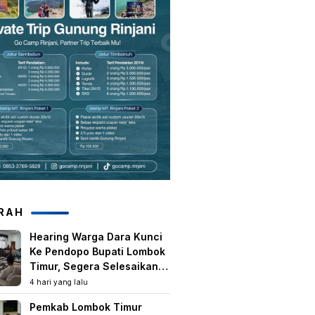
RAH
Hearing Warga Dara Kunci
Ke Pendopo Bupati Lombok
Timur, Segera Selesaikan
Konflik Agraria Eks HGU
4 hari yang lalu
Tanjung Kenanga
Pemkab Lombok Timur