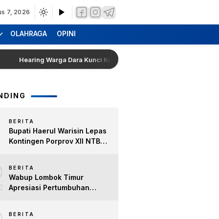
us 7, 2026
OLAHRAGA
OPINI
earing Warga Dara Kunci Ke Pendopo Bupati Lombok Timur, Segera S
NDING
BERITA
Bupati Haerul Warisin Lepas
Kontingen Porprov XII NTB
2026, Tekankan Keyakinan
2
dan Sportivitas Raih Prestasi
BERITA
untuk Lombok Timur
Wabup Lombok Timur
Apresiasi Pertumbuhan
Bisnis Kopi, Dorong Ekonomi
Lokal dan Pemberdayaan
BERITA
Difabel