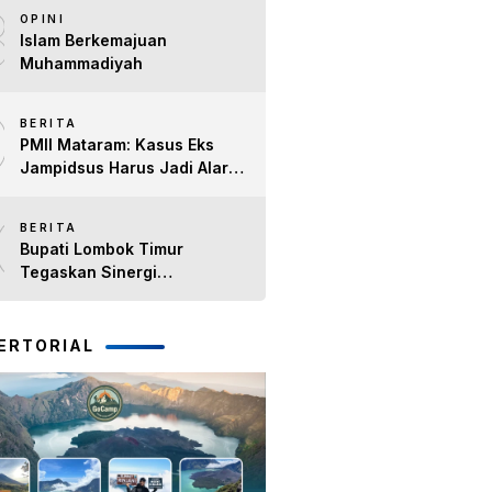
8
Timur H. Haerul Warisin
OPINI
Islam Berkemajuan
Muhammadiyah
9
BERITA
PMII Mataram: Kasus Eks
Jampidsus Harus Jadi Alarm
Penegakan Hukum di NTB
10
BERITA
Bupati Lombok Timur
Tegaskan Sinergi
Forkopimda Tetap Solid pada
Pisah Sambut Dandim 1615
dan Kapolres Lombok Timur
ERTORIAL