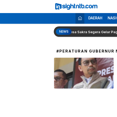
Lewati
ke
konten
Insight NTB
Berita Seputar NTB
DAERAH
NASI
NEWS
 Presiden Prabowo
Desa Sakra Segera Gelar Pagelaran 
#PERATURAN GUBERNUR 