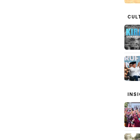
CUL
INS