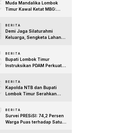
3
Muda Mandalika Lombok
Timur Kawal Ketat MBG:
Jangan Ada Lagi Anak Jadi
4
Korban
BERITA
Demi Jaga Silaturahmi
Keluarga, Sengketa Lahan
Tower di Lombok Timur
5
Berakhir Damai
BERITA
Bupati Lombok Timur
Instruksikan PDAM Perkuat
Mitigasi Kekeringan, Pastikan
6
Hak Air Bersih Warga Tetap
BERITA
Terpenuhi
Kapolda NTB dan Bupati
Lombok Timur Serahkan
Santunan untuk Anak Yatim
7
dan Lansia, Perkuat Sinergi
BERITA
Kepedulian Sosial
Survei PRESiSI: 74,2 Persen
Warga Puas terhadap Satu
Tahun Kinerja Bupati Lombok