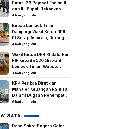
Rotasi 36 Pejabat Eselon II
dan III, Bupati Tekankan
Peningkatan Kinerja dan
4 hari yang lalu
Pelayanan Publik
Bupati Lombok Timur
Dampingi Wakil Ketua DPR
RI Serap Aspirasi, Dorong
Program Strategis untuk
4 hari yang lalu
Kesejahteraan Masyarakat
Wakil Ketua DPR RI Salurkan
PIP kepada 520 Siswa di
Lombok Timur, Wabup
Tekankan Pentingnya
4 hari yang lalu
Pendidikan dan
KPK Periksa Dirut dan
Pencegahan Perkawinan
Manajer Keuangan RS Risa,
Anak
Dalami Dugaan Penempatan
Dana Rp2,25 Miliar oleh
6 hari yang lalu
Bupati LAZ dan Sudirman
IWISATA
Desa Sakra Segera Gelar