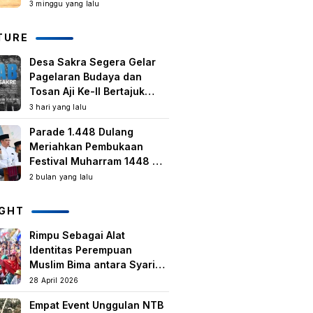
Kegiatan Berbasis
3 minggu yang lalu
Masyarakat Harus Terus
Tumbuh
TURE
Desa Sakra Segera Gelar
Pagelaran Budaya dan
Tosan Aji Ke-II Bertajuk
Samuhita Sakre
3 hari yang lalu
Parade 1.448 Dulang
Meriahkan Pembukaan
Festival Muharram 1448 H
di Lombok Timur
2 bulan yang lalu
IGHT
Rimpu Sebagai Alat
Identitas Perempuan
Muslim Bima antara Syariat,
Tradisi lokal, dan
28 April 2026
Manifestasi Nilai-nilai
Empat Event Unggulan NTB
keislaman