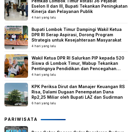
Pemkab Lombok Timur Rotasi 36 Pejabat
Eselon II dan III, Bupati Tekankan Peningkatan
Kinerja dan Pelayanan Publik
4 hari yang lalu
Bupati Lombok Timur Dampingi Wakil Ketua
DPR RI Serap Aspirasi, Dorong Program
Strategis untuk Kesejahteraan Masyarakat
4 hari yang lalu
Wakil Ketua DPR RI Salurkan PIP kepada 520
Siswa di Lombok Timur, Wabup Tekankan
Pentingnya Pendidikan dan Pencegahan
Perkawinan Anak
4 hari yang lalu
KPK Periksa Dirut dan Manajer Keuangan RS
Risa, Dalami Dugaan Penempatan Dana
Rp2,25 Miliar oleh Bupati LAZ dan Sudirman
6 hari yang lalu
PARIWISATA