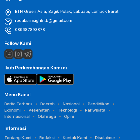
BTN Green Asia, Bagik Polak, Labuapi, Lombok Barat
redaksiinsightntb@gmail.com
089687893878
Follow Kami
Ikuti Perkembangan Kami di
Menu Kanal
Berita Terbaru
Daerah
Nasional
Pendidikan
Ekonomi
Kesehatan
Teknologi
Pariwisata
Internasional
Olahraga
Opini
Informasi
Tentang Kami
Redaksi
Kontak Kami
Disclaimer