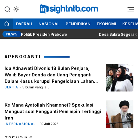
Lewati
ke
Berita Seputar NTB
Insight NTB
konten
DAERAH
NASIONAL
PENDIDIKAN
EKONOMI
KESEH
NEWS
Dilema Politik Presiden Prabowo
Desa Sakra Segera Gelar P
#PENGGANTI
Ida Adnawati Divonis 18 Bulan Penjara,
Wajib Bayar Denda dan Uang Pengganti
Dalam Kasus korupsi Pengelolaan Lahan
Milik Pemprov NTB
BERITA
3 bulan yang lalu
Ke Mana Ayatollah Khamenei? Spekulasi
Menguat soal Pengganti Pemimpin Tertinggi
Iran
INTERNASIONAL
10 Juli 2025