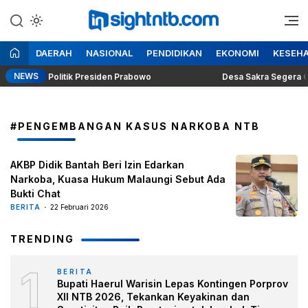
Lewati
ke
Berita Seputar NTB
Insight NTB
konten
DAERAH
NASIONAL
PENDIDIKAN
EKONOMI
KESEH
NEWS
Dilema Politik Presiden Prabowo
Desa Sakra Segera Gelar 
#PENGEMBANGAN KASUS NARKOBA NTB
AKBP Didik Bantah Beri Izin Edarkan
Narkoba, Kuasa Hukum Malaungi Sebut Ada
Bukti Chat
BERITA
22 Februari 2026
TRENDING
1
BERITA
Bupati Haerul Warisin Lepas Kontingen Porprov
XII NTB 2026, Tekankan Keyakinan dan