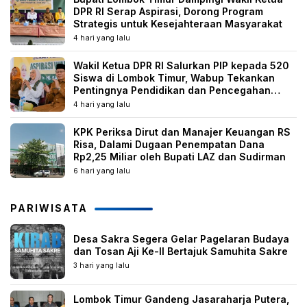
DPR RI Serap Aspirasi, Dorong Program
Strategis untuk Kesejahteraan Masyarakat
4 hari yang lalu
Wakil Ketua DPR RI Salurkan PIP kepada 520
Siswa di Lombok Timur, Wabup Tekankan
Pentingnya Pendidikan dan Pencegahan
Perkawinan Anak
4 hari yang lalu
KPK Periksa Dirut dan Manajer Keuangan RS
Risa, Dalami Dugaan Penempatan Dana
Rp2,25 Miliar oleh Bupati LAZ dan Sudirman
6 hari yang lalu
PARIWISATA
Desa Sakra Segera Gelar Pagelaran Budaya
dan Tosan Aji Ke-II Bertajuk Samuhita Sakre
3 hari yang lalu
Lombok Timur Gandeng Jasaraharja Putera,