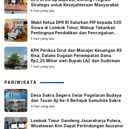
Strategis untuk Kesejahteraan Masyarakat
5 hari yang lalu
Wakil Ketua DPR RI Salurkan PIP kepada 520
Siswa di Lombok Timur, Wabup Tekankan
Pentingnya Pendidikan dan Pencegahan
Perkawinan Anak
5 hari yang lalu
KPK Periksa Dirut dan Manajer Keuangan RS
Risa, Dalami Dugaan Penempatan Dana
Rp2,25 Miliar oleh Bupati LAZ dan Sudirman
7 hari yang lalu
PARIWISATA
Desa Sakra Segera Gelar Pagelaran Budaya
dan Tosan Aji Ke-II Bertajuk Samuhita Sakre
4 hari yang lalu
Lombok Timur Gandeng Jasaraharja Putera,
Wisatawan Kini Dapat Perlindungan Asuransi