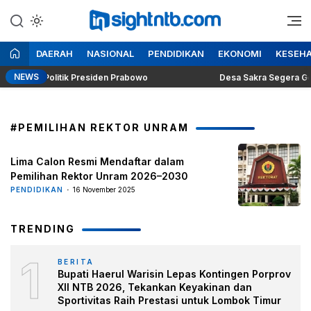
Lewati
ke
Berita Seputar NTB
Insight NTB
konten
DAERAH
NASIONAL
PENDIDIKAN
EKONOMI
KESEH
NEWS
Dilema Politik Presiden Prabowo
Desa Sakra Segera Gelar P
#PEMILIHAN REKTOR UNRAM
Lima Calon Resmi Mendaftar dalam
Pemilihan Rektor Unram 2026–2030
PENDIDIKAN
16 November 2025
TRENDING
1
BERITA
Bupati Haerul Warisin Lepas Kontingen Porprov
XII NTB 2026, Tekankan Keyakinan dan
Sportivitas Raih Prestasi untuk Lombok Timur