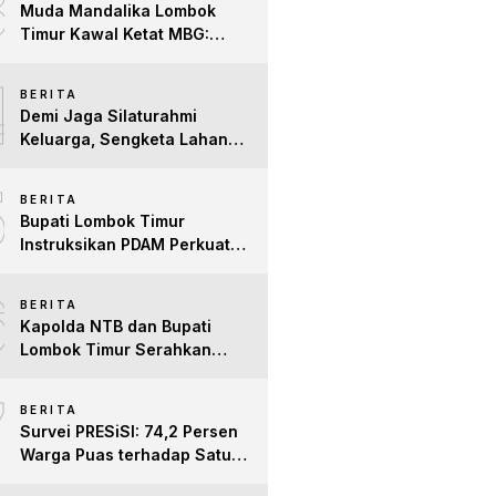
3
Muda Mandalika Lombok
Timur Kawal Ketat MBG:
Jangan Ada Lagi Anak Jadi
4
Korban
BERITA
Demi Jaga Silaturahmi
Keluarga, Sengketa Lahan
Tower di Lombok Timur
5
Berakhir Damai
BERITA
Bupati Lombok Timur
Instruksikan PDAM Perkuat
Mitigasi Kekeringan, Pastikan
6
Hak Air Bersih Warga Tetap
BERITA
Terpenuhi
Kapolda NTB dan Bupati
Lombok Timur Serahkan
Santunan untuk Anak Yatim
7
dan Lansia, Perkuat Sinergi
BERITA
Kepedulian Sosial
Survei PRESiSI: 74,2 Persen
Warga Puas terhadap Satu
Tahun Kinerja Bupati Lombok