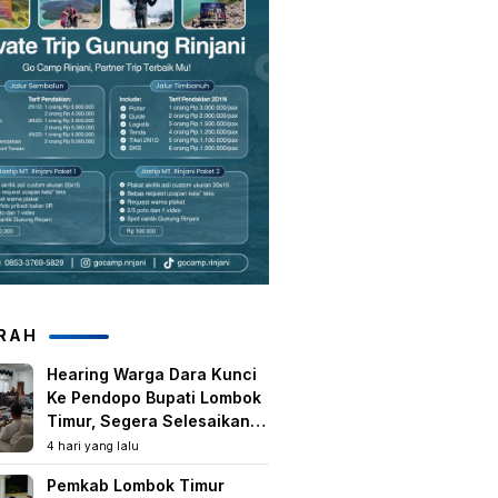
RAH
Hearing Warga Dara Kunci
Ke Pendopo Bupati Lombok
Timur, Segera Selesaikan
Konflik Agraria Eks HGU
4 hari yang lalu
Tanjung Kenanga
Pemkab Lombok Timur