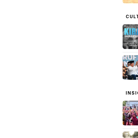
CUL
INS