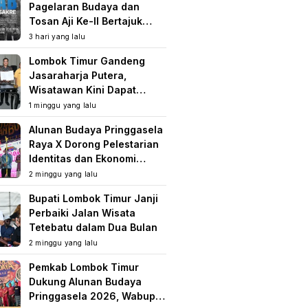
Pagelaran Budaya dan
Tosan Aji Ke-II Bertajuk
Samuhita Sakre
3 hari yang lalu
Lombok Timur Gandeng
Jasaraharja Putera,
Wisatawan Kini Dapat
Perlindungan Asuransi di
1 minggu yang lalu
Destinasi Wisata
Alunan Budaya Pringgasela
Raya X Dorong Pelestarian
Identitas dan Ekonomi
Masyarakat
2 minggu yang lalu
Bupati Lombok Timur Janji
Perbaiki Jalan Wisata
Tetebatu dalam Dua Bulan
2 minggu yang lalu
Pemkab Lombok Timur
Dukung Alunan Budaya
Pringgasela 2026, Wabup: