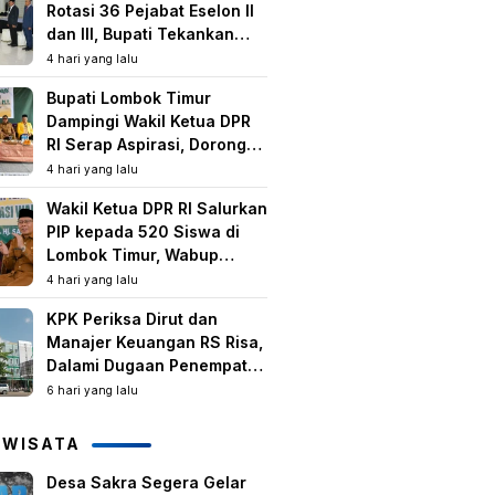
Rotasi 36 Pejabat Eselon II
dan III, Bupati Tekankan
Peningkatan Kinerja dan
4 hari yang lalu
Pelayanan Publik
Bupati Lombok Timur
Dampingi Wakil Ketua DPR
RI Serap Aspirasi, Dorong
Program Strategis untuk
4 hari yang lalu
Kesejahteraan Masyarakat
Wakil Ketua DPR RI Salurkan
PIP kepada 520 Siswa di
Lombok Timur, Wabup
Tekankan Pentingnya
4 hari yang lalu
Pendidikan dan
KPK Periksa Dirut dan
Pencegahan Perkawinan
Manajer Keuangan RS Risa,
Anak
Dalami Dugaan Penempatan
Dana Rp2,25 Miliar oleh
6 hari yang lalu
Bupati LAZ dan Sudirman
IWISATA
Desa Sakra Segera Gelar