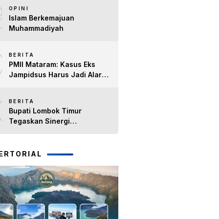
8
Timur H. Haerul Warisin
OPINI
Islam Berkemajuan
Muhammadiyah
9
BERITA
PMII Mataram: Kasus Eks
Jampidsus Harus Jadi Alarm
Penegakan Hukum di NTB
10
BERITA
Bupati Lombok Timur
Tegaskan Sinergi
Forkopimda Tetap Solid pada
Pisah Sambut Dandim 1615
dan Kapolres Lombok Timur
ERTORIAL