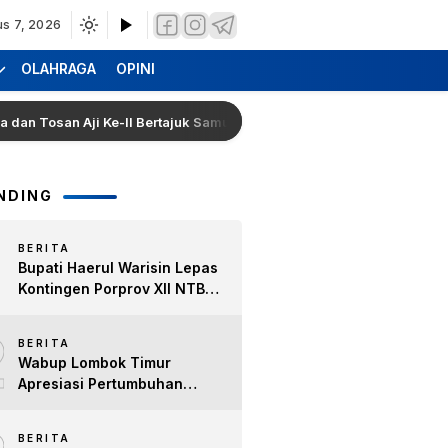
us 7, 2026
OLAHRAGA
OPINI
san Aji Ke-II Bertajuk Samuhita Sakre
Hearing Warga 
NDING
BERITA
Bupati Haerul Warisin Lepas
Kontingen Porprov XII NTB
2026, Tekankan Keyakinan
2
dan Sportivitas Raih Prestasi
BERITA
untuk Lombok Timur
Wabup Lombok Timur
Apresiasi Pertumbuhan
Bisnis Kopi, Dorong Ekonomi
Lokal dan Pemberdayaan
BERITA
Difabel