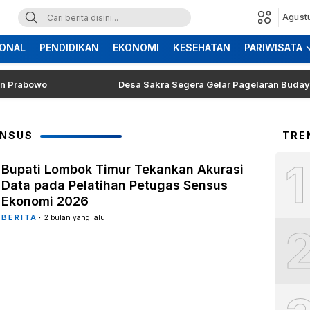
Agust
ONAL
PENDIDIKAN
EKONOMI
KESEHATAN
PARIWISATA
bowo
Desa Sakra Segera Gelar Pagelaran Budaya dan To
ENSUS
TRE
1
Bupati Lombok Timur Tekankan Akurasi
Data pada Pelatihan Petugas Sensus
Ekonomi 2026
BERITA
2 bulan yang lalu