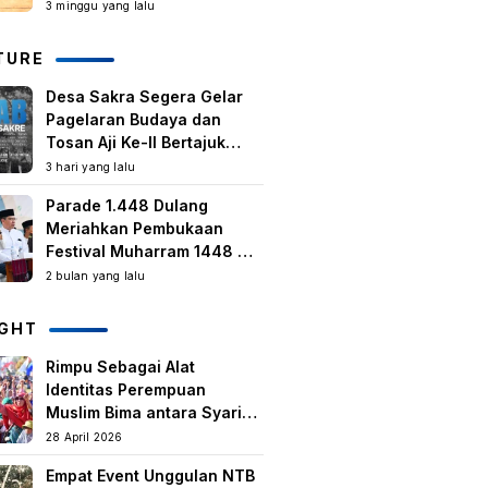
Kegiatan Berbasis
3 minggu yang lalu
Masyarakat Harus Terus
Tumbuh
TURE
Desa Sakra Segera Gelar
Pagelaran Budaya dan
Tosan Aji Ke-II Bertajuk
Samuhita Sakre
3 hari yang lalu
Parade 1.448 Dulang
Meriahkan Pembukaan
Festival Muharram 1448 H
di Lombok Timur
2 bulan yang lalu
IGHT
Rimpu Sebagai Alat
Identitas Perempuan
Muslim Bima antara Syariat,
Tradisi lokal, dan
28 April 2026
Manifestasi Nilai-nilai
Empat Event Unggulan NTB
keislaman