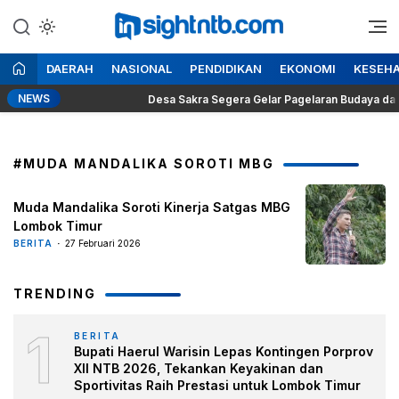
Lewati
ke
Berita Seputar NTB
Insight NTB
konten
DAERAH
NASIONAL
PENDIDIKAN
EKONOMI
KESEH
NEWS
rabowo
Desa Sakra Segera Gelar Pagelaran Budaya dan Tosa
#MUDA MANDALIKA SOROTI MBG
Muda Mandalika Soroti Kinerja Satgas MBG
Lombok Timur
BERITA
27 Februari 2026
TRENDING
1
BERITA
Bupati Haerul Warisin Lepas Kontingen Porprov
XII NTB 2026, Tekankan Keyakinan dan
Sportivitas Raih Prestasi untuk Lombok Timur