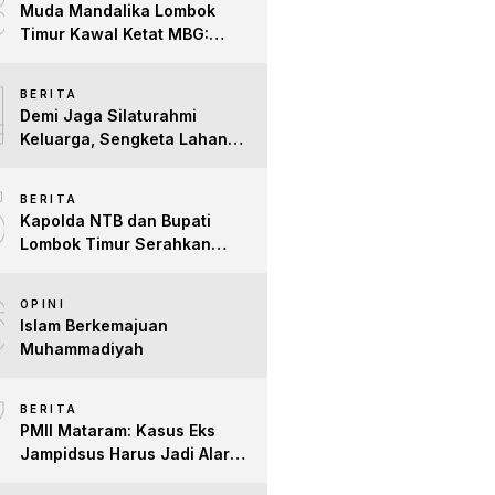
3
Muda Mandalika Lombok
Timur Kawal Ketat MBG:
Jangan Ada Lagi Anak Jadi
4
Korban
BERITA
Demi Jaga Silaturahmi
Keluarga, Sengketa Lahan
Tower di Lombok Timur
5
Berakhir Damai
BERITA
Kapolda NTB dan Bupati
Lombok Timur Serahkan
Santunan untuk Anak Yatim
6
dan Lansia, Perkuat Sinergi
OPINI
Kepedulian Sosial
Islam Berkemajuan
Muhammadiyah
7
BERITA
PMII Mataram: Kasus Eks
Jampidsus Harus Jadi Alarm
Penegakan Hukum di NTB