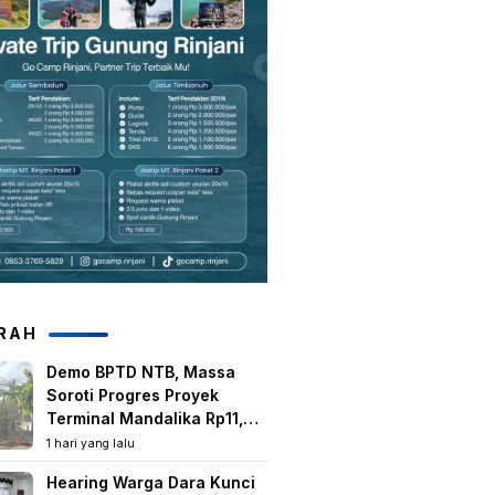
RAH
Demo BPTD NTB, Massa
Soroti Progres Proyek
Terminal Mandalika Rp11,5
Miliar
1 hari yang lalu
Hearing Warga Dara Kunci