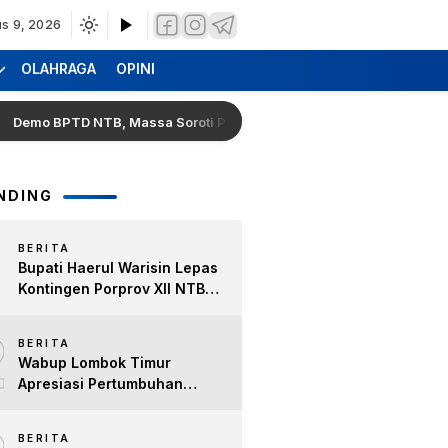
s 9, 2026
OLAHRAGA
OPINI
BPTD NTB, Massa Soroti Progres Proyek Terminal Mandalika Rp11,5 
NDING
BERITA
Bupati Haerul Warisin Lepas
Kontingen Porprov XII NTB
2026, Tekankan Keyakinan
2
dan Sportivitas Raih Prestasi
BERITA
untuk Lombok Timur
Wabup Lombok Timur
Apresiasi Pertumbuhan
Bisnis Kopi, Dorong Ekonomi
Lokal dan Pemberdayaan
BERITA
Difabel