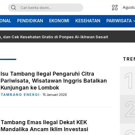
Agustu
ONAL
PENDIDIKAN
EKONOMI
KESEHATAN
PARIWISATA
k Kesehatan Gratis di Ponpes Al-Ikhwan Sesait
Demo 
TRE
1
Isu Tambang Ilegal Pengaruhi Citra
Pariwisata, Wisatawan Inggris Batalkan
Kunjungan ke Lombok
TAMBANG ENERGI
15 Januari 2026
Tambang Emas Ilegal Dekat KEK
Mandalika Ancam Iklim Investasi