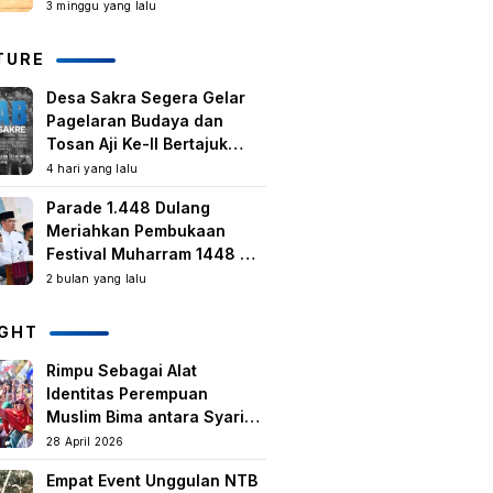
Kegiatan Berbasis
3 minggu yang lalu
Masyarakat Harus Terus
Tumbuh
TURE
Desa Sakra Segera Gelar
Pagelaran Budaya dan
Tosan Aji Ke-II Bertajuk
Samuhita Sakre
4 hari yang lalu
Parade 1.448 Dulang
Meriahkan Pembukaan
Festival Muharram 1448 H
di Lombok Timur
2 bulan yang lalu
IGHT
Rimpu Sebagai Alat
Identitas Perempuan
Muslim Bima antara Syariat,
Tradisi lokal, dan
28 April 2026
Manifestasi Nilai-nilai
Empat Event Unggulan NTB
keislaman