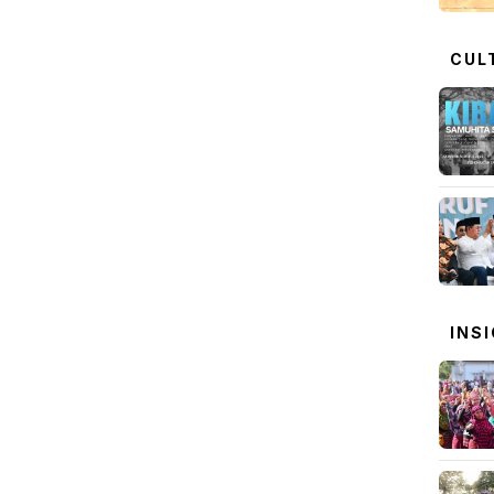
CUL
INS