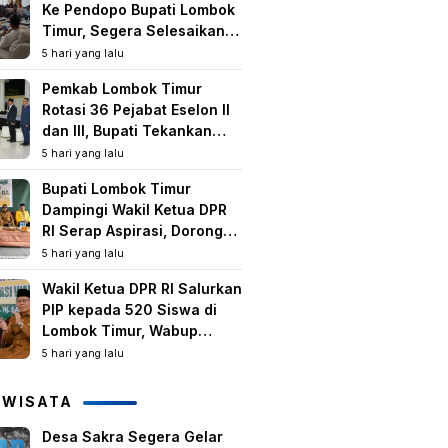
Ke Pendopo Bupati Lombok
Timur, Segera Selesaikan
Konflik Agraria Eks HGU
5 hari yang lalu
Tanjung Kenanga
Pemkab Lombok Timur
Rotasi 36 Pejabat Eselon II
dan III, Bupati Tekankan
Peningkatan Kinerja dan
5 hari yang lalu
Pelayanan Publik
Bupati Lombok Timur
Dampingi Wakil Ketua DPR
RI Serap Aspirasi, Dorong
Program Strategis untuk
5 hari yang lalu
Kesejahteraan Masyarakat
Wakil Ketua DPR RI Salurkan
PIP kepada 520 Siswa di
Lombok Timur, Wabup
Tekankan Pentingnya
5 hari yang lalu
Pendidikan dan
Pencegahan Perkawinan
IWISATA
Anak
Desa Sakra Segera Gelar