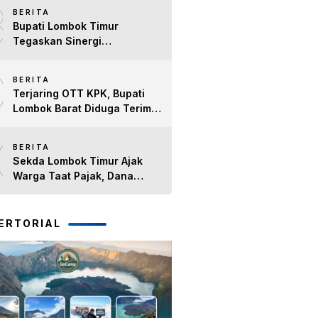
8
BERITA
Bupati Lombok Timur
Tegaskan Sinergi
Forkopimda Tetap Solid pada
9
Pisah Sambut Dandim 1615
BERITA
dan Kapolres Lombok Timur
Terjaring OTT KPK, Bupati
Lombok Barat Diduga Terima
Duit Dari Sejumlah Proyek
10
BERITA
Sekda Lombok Timur Ajak
Warga Taat Pajak, Dana
Pajak Dialokasikan untuk
BPJS Kesehatan dan
Pembangunan Daerah
ERTORIAL