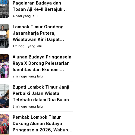
Pagelaran Budaya dan
Tosan Aji Ke-II Bertajuk
Samuhita Sakre
4 hari yang lalu
Lombok Timur Gandeng
Jasaraharja Putera,
Wisatawan Kini Dapat
Perlindungan Asuransi di
1 minggu yang lalu
Destinasi Wisata
Alunan Budaya Pringgasela
Raya X Dorong Pelestarian
Identitas dan Ekonomi
Masyarakat
2 minggu yang lalu
Bupati Lombok Timur Janji
Perbaiki Jalan Wisata
Tetebatu dalam Dua Bulan
2 minggu yang lalu
Pemkab Lombok Timur
Dukung Alunan Budaya
Pringgasela 2026, Wabup: