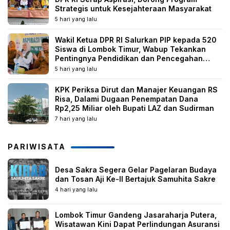
Strategis untuk Kesejahteraan Masyarakat
5 hari yang lalu
Wakil Ketua DPR RI Salurkan PIP kepada 520
Siswa di Lombok Timur, Wabup Tekankan
Pentingnya Pendidikan dan Pencegahan
Perkawinan Anak
5 hari yang lalu
KPK Periksa Dirut dan Manajer Keuangan RS
Risa, Dalami Dugaan Penempatan Dana
Rp2,25 Miliar oleh Bupati LAZ dan Sudirman
7 hari yang lalu
PARIWISATA
Desa Sakra Segera Gelar Pagelaran Budaya
dan Tosan Aji Ke-II Bertajuk Samuhita Sakre
4 hari yang lalu
Lombok Timur Gandeng Jasaraharja Putera,
Wisatawan Kini Dapat Perlindungan Asuransi