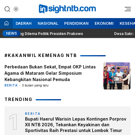
Lewati
ke
Berita Seputar NTB
Insight NTB
konten
DAERAH
NASIONAL
PENDIDIKAN
EKONOMI
KESEH
NEWS
 Singgung Dilema Politik Presiden Prabowo
Desa Sakra Sege
#KAKANWIL KEMENAG NTB
Perbedaan Bukan Sekat, Empat OKP Lintas
Agama di Mataram Gelar Simposium
Kebangkitan Nasional Pemuda
BERITA
3 bulan yang lalu
TRENDING
1
BERITA
Bupati Haerul Warisin Lepas Kontingen Porprov
XII NTB 2026, Tekankan Keyakinan dan
Sportivitas Raih Prestasi untuk Lombok Timur