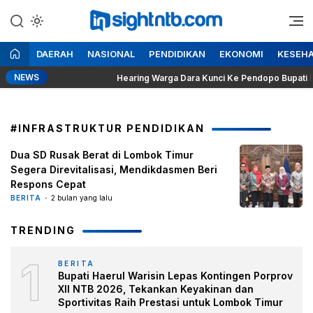
Lewati
ke
Berita Seputar NTB
Insight NTB
konten
DAERAH
NASIONAL
PENDIDIKAN
EKONOMI
KESEH
NEWS
 Sakre
Hearing Warga Dara Kunci Ke Pendopo Bupati Lombo
#INFRASTRUKTUR PENDIDIKAN
Dua SD Rusak Berat di Lombok Timur
Segera Direvitalisasi, Mendikdasmen Beri
Respons Cepat
BERITA
2 bulan yang lalu
TRENDING
1
BERITA
Bupati Haerul Warisin Lepas Kontingen Porprov
XII NTB 2026, Tekankan Keyakinan dan
Sportivitas Raih Prestasi untuk Lombok Timur