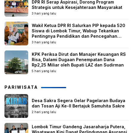
DPR RI Serap Aspirasi, Dorong Program
Strategis untuk Kesejahteraan Masyarakat
3 hari yang lalu
Wakil Ketua DPR RI Salurkan PIP kepada 520
Siswa di Lombok Timur, Wabup Tekankan
Pentingnya Pendidikan dan Pencegahan
Perkawinan Anak
3 hari yang lalu
KPK Periksa Dirut dan Manajer Keuangan RS
Risa, Dalami Dugaan Penempatan Dana
Rp2,25 Miliar oleh Bupati LAZ dan Sudirman
5 hari yang lalu
PARIWISATA
Desa Sakra Segera Gelar Pagelaran Budaya
dan Tosan Aji Ke-II Bertajuk Samuhita Sakre
2 hari yang lalu
Lombok Timur Gandeng Jasaraharja Putera,
Wisatawan Kini Dapat Perlindungan Asuransi