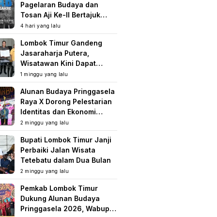
Pagelaran Budaya dan
Tosan Aji Ke-II Bertajuk
Samuhita Sakre
4 hari yang lalu
Lombok Timur Gandeng
Jasaraharja Putera,
Wisatawan Kini Dapat
Perlindungan Asuransi di
1 minggu yang lalu
Destinasi Wisata
Alunan Budaya Pringgasela
Raya X Dorong Pelestarian
Identitas dan Ekonomi
Masyarakat
2 minggu yang lalu
Bupati Lombok Timur Janji
Perbaiki Jalan Wisata
Tetebatu dalam Dua Bulan
2 minggu yang lalu
Pemkab Lombok Timur
Dukung Alunan Budaya
Pringgasela 2026, Wabup: