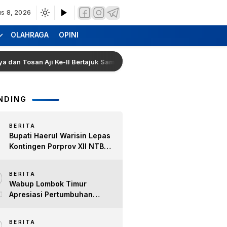
s 8, 2026
OLAHRAGA
OPINI
osan Aji Ke-II Bertajuk Samuhita Sakre
Hearing Warg
NDING
BERITA
Bupati Haerul Warisin Lepas
Kontingen Porprov XII NTB
2026, Tekankan Keyakinan
2
dan Sportivitas Raih Prestasi
BERITA
untuk Lombok Timur
Wabup Lombok Timur
Apresiasi Pertumbuhan
Bisnis Kopi, Dorong Ekonomi
Lokal dan Pemberdayaan
BERITA
Difabel