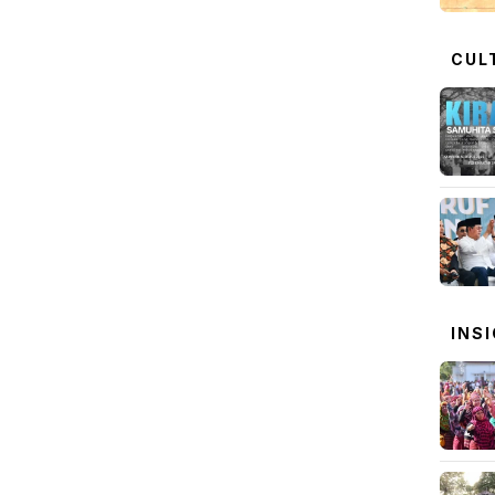
CUL
INS