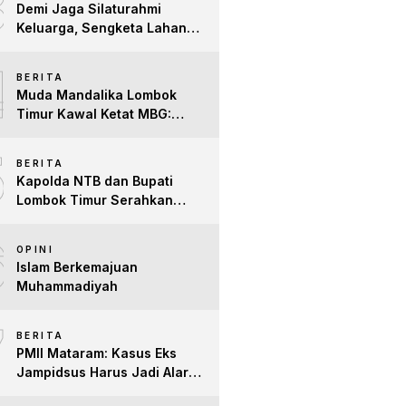
3
Demi Jaga Silaturahmi
Keluarga, Sengketa Lahan
Tower di Lombok Timur
4
Berakhir Damai
BERITA
Muda Mandalika Lombok
Timur Kawal Ketat MBG:
Jangan Ada Lagi Anak Jadi
5
Korban
BERITA
Kapolda NTB dan Bupati
Lombok Timur Serahkan
Santunan untuk Anak Yatim
6
dan Lansia, Perkuat Sinergi
OPINI
Kepedulian Sosial
Islam Berkemajuan
Muhammadiyah
7
BERITA
PMII Mataram: Kasus Eks
Jampidsus Harus Jadi Alarm
Penegakan Hukum di NTB