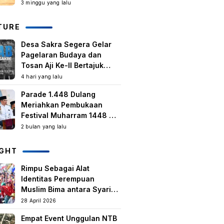
Kegiatan Berbasis
3 minggu yang lalu
Masyarakat Harus Terus
Tumbuh
TURE
Desa Sakra Segera Gelar
Pagelaran Budaya dan
Tosan Aji Ke-II Bertajuk
Samuhita Sakre
4 hari yang lalu
Parade 1.448 Dulang
Meriahkan Pembukaan
Festival Muharram 1448 H
di Lombok Timur
2 bulan yang lalu
IGHT
Rimpu Sebagai Alat
Identitas Perempuan
Muslim Bima antara Syariat,
Tradisi lokal, dan
28 April 2026
Manifestasi Nilai-nilai
Empat Event Unggulan NTB
keislaman