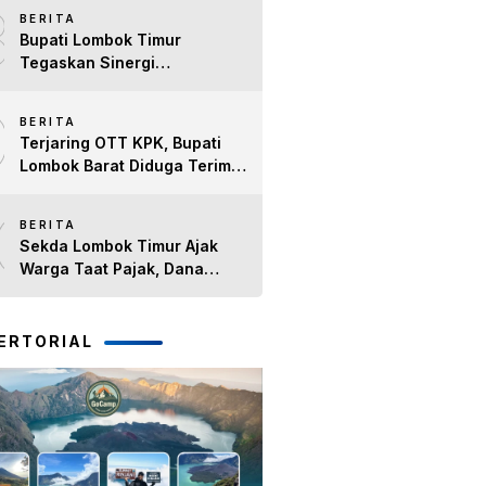
8
BERITA
Bupati Lombok Timur
Tegaskan Sinergi
Forkopimda Tetap Solid pada
9
Pisah Sambut Dandim 1615
BERITA
dan Kapolres Lombok Timur
Terjaring OTT KPK, Bupati
Lombok Barat Diduga Terima
Duit Dari Sejumlah Proyek
10
BERITA
Sekda Lombok Timur Ajak
Warga Taat Pajak, Dana
Pajak Dialokasikan untuk
BPJS Kesehatan dan
Pembangunan Daerah
ERTORIAL