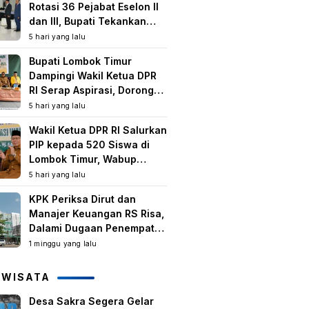
Rotasi 36 Pejabat Eselon II
dan III, Bupati Tekankan
Peningkatan Kinerja dan
5 hari yang lalu
Pelayanan Publik
Bupati Lombok Timur
Dampingi Wakil Ketua DPR
RI Serap Aspirasi, Dorong
Program Strategis untuk
5 hari yang lalu
Kesejahteraan Masyarakat
Wakil Ketua DPR RI Salurkan
PIP kepada 520 Siswa di
Lombok Timur, Wabup
Tekankan Pentingnya
5 hari yang lalu
Pendidikan dan
KPK Periksa Dirut dan
Pencegahan Perkawinan
Manajer Keuangan RS Risa,
Anak
Dalami Dugaan Penempatan
Dana Rp2,25 Miliar oleh
1 minggu yang lalu
Bupati LAZ dan Sudirman
IWISATA
Desa Sakra Segera Gelar