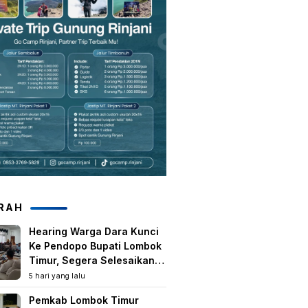
RAH
Hearing Warga Dara Kunci
Ke Pendopo Bupati Lombok
Timur, Segera Selesaikan
Konflik Agraria Eks HGU
5 hari yang lalu
Tanjung Kenanga
Pemkab Lombok Timur