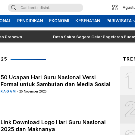
Agustu
ONAL
PENDIDIKAN
EKONOMI
KESEHATAN
PARIWISATA
abowo
Desa Sakra Segera Gelar Pagelaran Budaya dan T
025
TRE
1
50 Ucapan Hari Guru Nasional Versi
Formal untuk Sambutan dan Media Sosial
RAGAM
25 November 2025
Link Download Logo Hari Guru Nasional
2025 dan Maknanya