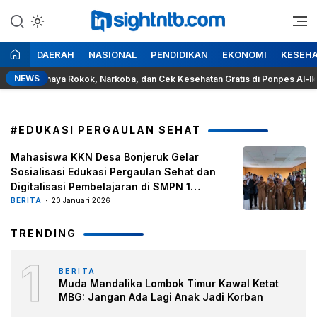
Lewati
ke
Berita Seputar NTB
Insight NTB
konten
DAERAH
NASIONAL
PENDIDIKAN
EKONOMI
KESEH
NEWS
asi Bahaya Rokok, Narkoba, dan Cek Kesehatan Gratis di Ponpes Al-Ikhwan
#EDUKASI PERGAULAN SEHAT
Mahasiswa KKN Desa Bonjeruk Gelar
Sosialisasi Edukasi Pergaulan Sehat dan
Digitalisasi Pembelajaran di SMPN 1
Jonggat
BERITA
20 Januari 2026
TRENDING
1
BERITA
Muda Mandalika Lombok Timur Kawal Ketat
MBG: Jangan Ada Lagi Anak Jadi Korban