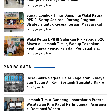
Kinerja dan Pelayanan Publik
1 minggu yang lalu
Bupati Lombok Timur Dampingi Wakil Ketua
DPR RI Serap Aspirasi, Dorong Program
Strategis untuk Kesejahteraan Masyarakat
1 minggu yang lalu
Wakil Ketua DPR RI Salurkan PIP kepada 520
Siswa di Lombok Timur, Wabup Tekankan
Pentingnya Pendidikan dan Pencegahan
Perkawinan Anak
1 minggu yang lalu
PARIWISATA
Desa Sakra Segera Gelar Pagelaran Budaya
dan Tosan Aji Ke-II Bertajuk Samuhita Sakre
6 hari yang lalu
Lombok Timur Gandeng Jasaraharja Putera,
Wisatawan Kini Dapat Perlindungan Asuransi
di Destinasi Wisata