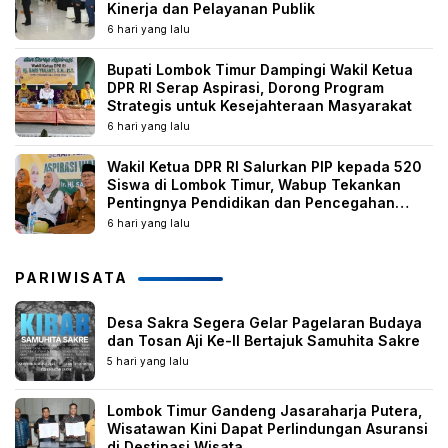
Kinerja dan Pelayanan Publik
6 hari yang lalu
Bupati Lombok Timur Dampingi Wakil Ketua
DPR RI Serap Aspirasi, Dorong Program
Strategis untuk Kesejahteraan Masyarakat
6 hari yang lalu
Wakil Ketua DPR RI Salurkan PIP kepada 520
Siswa di Lombok Timur, Wabup Tekankan
Pentingnya Pendidikan dan Pencegahan
Perkawinan Anak
6 hari yang lalu
PARIWISATA
Desa Sakra Segera Gelar Pagelaran Budaya
dan Tosan Aji Ke-II Bertajuk Samuhita Sakre
5 hari yang lalu
Lombok Timur Gandeng Jasaraharja Putera,
Wisatawan Kini Dapat Perlindungan Asuransi
di Destinasi Wisata