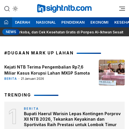
Lewati
ke
Berita Seputar NTB
Insight NTB
konten
DAERAH
NASIONAL
PENDIDIKAN
EKONOMI
KESEH
NEWS
ok, Narkoba, dan Cek Kesehatan Gratis di Ponpes Al-Ikhwan Sesait
#DUGAAN MARK UP LAHAN
Kejati NTB Terima Pengembalian Rp7,6
Miliar Kasus Korupsi Lahan MXGP Samota
BERITA
21 Januari 2026
TRENDING
1
BERITA
Bupati Haerul Warisin Lepas Kontingen Porprov
XII NTB 2026, Tekankan Keyakinan dan
Sportivitas Raih Prestasi untuk Lombok Timur