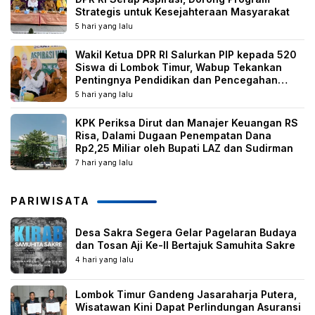
Strategis untuk Kesejahteraan Masyarakat
5 hari yang lalu
Wakil Ketua DPR RI Salurkan PIP kepada 520
Siswa di Lombok Timur, Wabup Tekankan
Pentingnya Pendidikan dan Pencegahan
Perkawinan Anak
5 hari yang lalu
KPK Periksa Dirut dan Manajer Keuangan RS
Risa, Dalami Dugaan Penempatan Dana
Rp2,25 Miliar oleh Bupati LAZ dan Sudirman
7 hari yang lalu
PARIWISATA
Desa Sakra Segera Gelar Pagelaran Budaya
dan Tosan Aji Ke-II Bertajuk Samuhita Sakre
4 hari yang lalu
Lombok Timur Gandeng Jasaraharja Putera,
Wisatawan Kini Dapat Perlindungan Asuransi