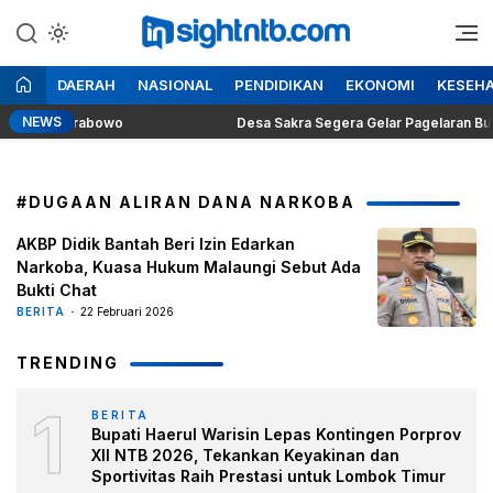
Lewati
ke
Berita Seputar NTB
Insight NTB
konten
DAERAH
NASIONAL
PENDIDIKAN
EKONOMI
KESEH
NEWS
esiden Prabowo
Desa Sakra Segera Gelar Pagelaran Budaya d
#DUGAAN ALIRAN DANA NARKOBA
AKBP Didik Bantah Beri Izin Edarkan
Narkoba, Kuasa Hukum Malaungi Sebut Ada
Bukti Chat
BERITA
22 Februari 2026
TRENDING
1
BERITA
Bupati Haerul Warisin Lepas Kontingen Porprov
XII NTB 2026, Tekankan Keyakinan dan
Sportivitas Raih Prestasi untuk Lombok Timur