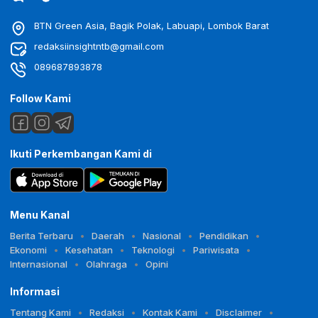
BTN Green Asia, Bagik Polak, Labuapi, Lombok Barat
redaksiinsightntb@gmail.com
089687893878
Follow Kami
Ikuti Perkembangan Kami di
Menu Kanal
Berita Terbaru
Daerah
Nasional
Pendidikan
Ekonomi
Kesehatan
Teknologi
Pariwisata
Internasional
Olahraga
Opini
Informasi
Tentang Kami
Redaksi
Kontak Kami
Disclaimer