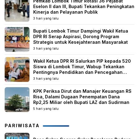
Pemkab Lombok Timur Rotasi 36 Pejabat
Eselon II dan III, Bupati Tekankan Peningkatan
Kinerja dan Pelayanan Publik
3 hari yang lalu
Bupati Lombok Timur Dampingi Wakil Ketua
DPR RI Serap Aspirasi, Dorong Program
Strategis untuk Kesejahteraan Masyarakat
3 hari yang lalu
Wakil Ketua DPR RI Salurkan PIP kepada 520
Siswa di Lombok Timur, Wabup Tekankan
Pentingnya Pendidikan dan Pencegahan
Perkawinan Anak
3 hari yang lalu
KPK Periksa Dirut dan Manajer Keuangan RS
Risa, Dalami Dugaan Penempatan Dana
Rp2,25 Miliar oleh Bupati LAZ dan Sudirman
5 hari yang lalu
PARIWISATA