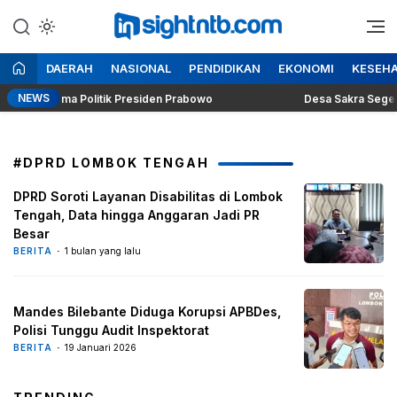
Lewati
ke
Berita Seputar NTB
Insight NTB
konten
DAERAH
NASIONAL
PENDIDIKAN
EKONOMI
KESEH
NEWS
ung Dilema Politik Presiden Prabowo
Desa Sakra Segera Gel
#DPRD LOMBOK TENGAH
DPRD Soroti Layanan Disabilitas di Lombok
Tengah, Data hingga Anggaran Jadi PR
Besar
BERITA
1 bulan yang lalu
Mandes Bilebante Diduga Korupsi APBDes,
Polisi Tunggu Audit Inspektorat
BERITA
19 Januari 2026