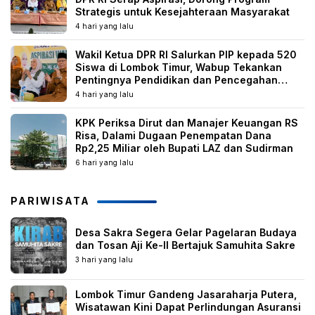
Strategis untuk Kesejahteraan Masyarakat
4 hari yang lalu
Wakil Ketua DPR RI Salurkan PIP kepada 520
Siswa di Lombok Timur, Wabup Tekankan
Pentingnya Pendidikan dan Pencegahan
Perkawinan Anak
4 hari yang lalu
KPK Periksa Dirut dan Manajer Keuangan RS
Risa, Dalami Dugaan Penempatan Dana
Rp2,25 Miliar oleh Bupati LAZ dan Sudirman
6 hari yang lalu
PARIWISATA
Desa Sakra Segera Gelar Pagelaran Budaya
dan Tosan Aji Ke-II Bertajuk Samuhita Sakre
3 hari yang lalu
Lombok Timur Gandeng Jasaraharja Putera,
Wisatawan Kini Dapat Perlindungan Asuransi