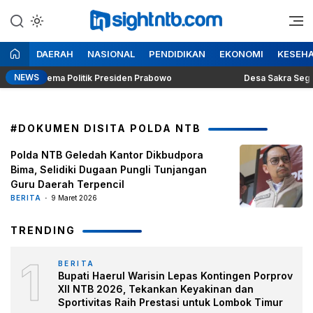
Lewati
ke
Berita Seputar NTB
Insight NTB
konten
DAERAH
NASIONAL
PENDIDIKAN
EKONOMI
KESEH
NEWS
gung Dilema Politik Presiden Prabowo
Desa Sakra Segera Ge
#DOKUMEN DISITA POLDA NTB
Polda NTB Geledah Kantor Dikbudpora
Bima, Selidiki Dugaan Pungli Tunjangan
Guru Daerah Terpencil
BERITA
9 Maret 2026
TRENDING
1
BERITA
Bupati Haerul Warisin Lepas Kontingen Porprov
XII NTB 2026, Tekankan Keyakinan dan
Sportivitas Raih Prestasi untuk Lombok Timur