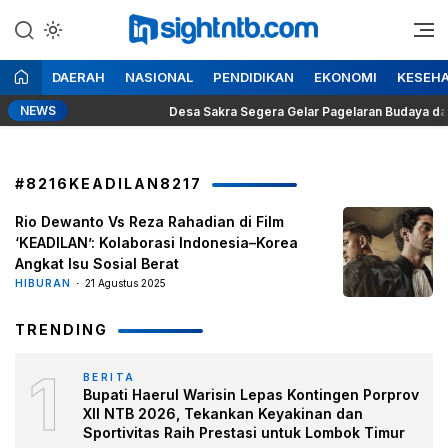
Lewati
ke
Berita Seputar NTB
Insight NTB
konten
DAERAH
NASIONAL
PENDIDIKAN
EKONOMI
KESEH
NEWS
Prabowo
Desa Sakra Segera Gelar Pagelaran Budaya dan Tos
#8216KEADILAN8217
Rio Dewanto Vs Reza Rahadian di Film
‘KEADILAN’: Kolaborasi Indonesia–Korea
Angkat Isu Sosial Berat
HIBURAN
21 Agustus 2025
TRENDING
1
BERITA
Bupati Haerul Warisin Lepas Kontingen Porprov
XII NTB 2026, Tekankan Keyakinan dan
Sportivitas Raih Prestasi untuk Lombok Timur