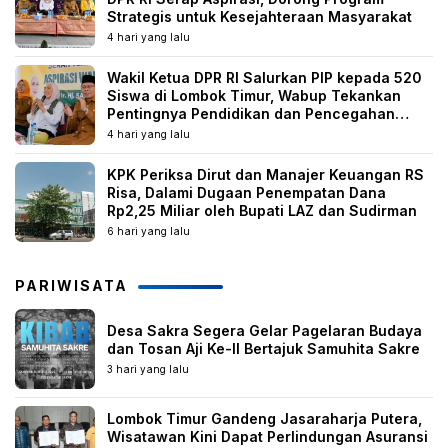
Strategis untuk Kesejahteraan Masyarakat
4 hari yang lalu
Wakil Ketua DPR RI Salurkan PIP kepada 520
Siswa di Lombok Timur, Wabup Tekankan
Pentingnya Pendidikan dan Pencegahan
Perkawinan Anak
4 hari yang lalu
KPK Periksa Dirut dan Manajer Keuangan RS
Risa, Dalami Dugaan Penempatan Dana
Rp2,25 Miliar oleh Bupati LAZ dan Sudirman
6 hari yang lalu
PARIWISATA
Desa Sakra Segera Gelar Pagelaran Budaya
dan Tosan Aji Ke-II Bertajuk Samuhita Sakre
3 hari yang lalu
Lombok Timur Gandeng Jasaraharja Putera,
Wisatawan Kini Dapat Perlindungan Asuransi