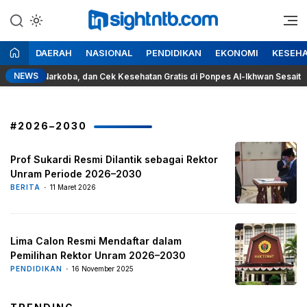
Lewati
ke
Berita Seputar NTB
Insight NTB
konten
DAERAH
NASIONAL
PENDIDIKAN
EKONOMI
KESEH
NEWS
kok, Narkoba, dan Cek Kesehatan Gratis di Ponpes Al-Ikhwan Sesait
#2026–2030
Prof Sukardi Resmi Dilantik sebagai Rektor
Unram Periode 2026–2030
BERITA
11 Maret 2026
Lima Calon Resmi Mendaftar dalam
Pemilihan Rektor Unram 2026–2030
PENDIDIKAN
16 November 2025