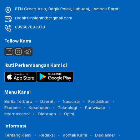
BTN Green Asia, Bagik Polak, Labuapi, Lombok Barat
redaksiinsightntb@gmail.com
089687893878
Follow Kami
Ikuti Perkembangan Kami di
Menu Kanal
Berita Terbaru
Daerah
Nasional
Pendidikan
Ekonomi
Kesehatan
Teknologi
Pariwisata
Internasional
Olahraga
Opini
Informasi
Tentang Kami
Redaksi
Kontak Kami
Disclaimer