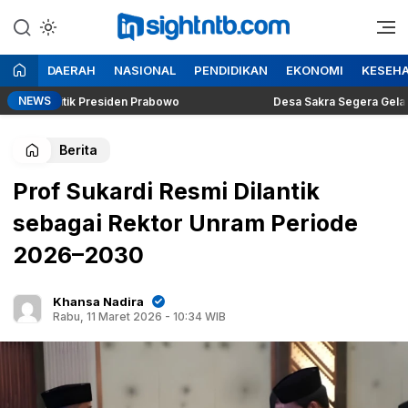
Lewati
ke
Berita Seputar NTB
Insight NTB
konten
DAERAH
NASIONAL
PENDIDIKAN
EKONOMI
KESEH
NEWS
 Politik Presiden Prabowo
Desa Sakra Segera Gelar Pagelar
Berita
Prof Sukardi Resmi Dilantik
sebagai Rektor Unram Periode
2026–2030
Khansa Nadira
Rabu, 11 Maret 2026 - 10:34 WIB