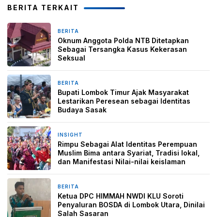
BERITA TERKAIT
BERITA
1 bulan yang lalu
Oknum Anggota Polda NTB Ditetapkan
Sebagai Tersangka Kasus Kekerasan
Seksual
BERITA
2 bulan yang lalu
Bupati Lombok Timur Ajak Masyarakat
Lestarikan Peresean sebagai Identitas
Budaya Sasak
INSIGHT
28 April 2026
Rimpu Sebagai Alat Identitas Perempuan
Muslim Bima antara Syariat, Tradisi lokal,
dan Manifestasi Nilai-nilai keislaman
BERITA
14 April 2026
Ketua DPC HIMMAH NWDI KLU Soroti
Penyaluran BOSDA di Lombok Utara, Dinilai
Salah Sasaran