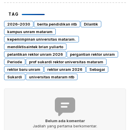
TAG
2026–2030
berita pendidikan ntb
Dilantik
kampus unram mataram
kepemimpinan universitas mataram.
mendiktisaintek brian yuliarto
pelantikan rektor unram 2026
pergantian rektor unram
Periode
prof sukardi rektor universitas mataram
rektor baru unram
rektor unram 2026
Sebagai
Sukardi
universitas mataram ntb
Belum ada komentar
Jadilah yang pertama berkomentar.