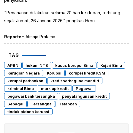
penyidikan.
“Penahanan di lakukan selama 20 hari ke depan, terhitung
sejak Jumat, 26 Januari 2026,” pungkas Heru.
Reporter:
Atmaja Pratama
TAG
APBN
hukum NTB
kasus korupsi Bima
Kejari Bima
Kerugian Negara
Korupsi
korupsi kredit KSM
korupsi perbankan
kredit serbaguna mandiri
kriminal Bima
mark up kredit
Pegawai
pegawai bank tersangka
penyalahgunaan kredit
Sebagai
Tersangka
Tetapkan
tindak pidana korupsi