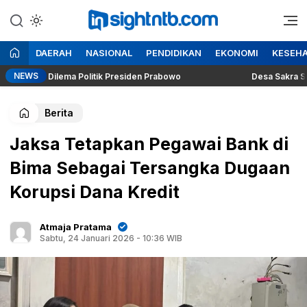
Lewati
ke
Berita Seputar NTB
Insight NTB
konten
DAERAH
NASIONAL
PENDIDIKAN
EKONOMI
KESEH
NEWS
ggung Dilema Politik Presiden Prabowo
Desa Sakra Segera G
Berita
Jaksa Tetapkan Pegawai Bank di
Bima Sebagai Tersangka Dugaan
Korupsi Dana Kredit
Atmaja Pratama
Sabtu, 24 Januari 2026 - 10:36 WIB