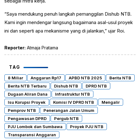
sebagai mitra kerja.
“Saya mendukung penuh langkah pemanggilan Dishub NTB.
Kami ingin mendengar langsung bagaimana asal-usul proyek
ini dan seperti apa mekanisme yang di jalankan,” ujar Roi.
Reporter:
Atmaja Pratama
TAG
8 Miliar
Anggaran Rp17
APBD NTB 2025
Berita NTB
Berita NTB Terbaru
Dishub NTB
DPRD NTB
Dugaan Aliran Dana
Infrastruktur NTB
Isu Korupsi Proyek
Komisi IV DPRD NTB
Mengalir
Pemprov NTB
Penerangan Jalan Umum
Pengawasan DPRD
Pergub NTB
PJU Lombok dan Sumbawa
Proyek PJU NTB
Transparansi Anggaran