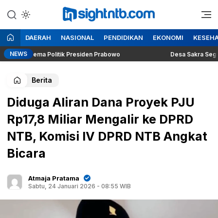
Lewati
ke
Berita Seputar NTB
Insight NTB
konten
DAERAH
NASIONAL
PENDIDIKAN
EKONOMI
KESEH
NEWS
g Dilema Politik Presiden Prabowo
Desa Sakra Segera Gelar
Berita
Diduga Aliran Dana Proyek PJU
Rp17,8 Miliar Mengalir ke DPRD
NTB, Komisi IV DPRD NTB Angkat
Bicara
Atmaja Pratama
Sabtu, 24 Januari 2026 - 08:55 WIB