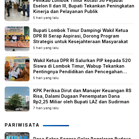
Pemkab Lombok Timur Rotasi 36 Pejabat
Eselon II dan III, Bupati Tekankan Peningkatan
Kinerja dan Pelayanan Publik
5 hari yang lalu
Bupati Lombok Timur Dampingi Wakil Ketua
DPR RI Serap Aspirasi, Dorong Program
Strategis untuk Kesejahteraan Masyarakat
5 hari yang lalu
Wakil Ketua DPR RI Salurkan PIP kepada 520
Siswa di Lombok Timur, Wabup Tekankan
Pentingnya Pendidikan dan Pencegahan
Perkawinan Anak
5 hari yang lalu
KPK Periksa Dirut dan Manajer Keuangan RS
Risa, Dalami Dugaan Penempatan Dana
Rp2,25 Miliar oleh Bupati LAZ dan Sudirman
7 hari yang lalu
PARIWISATA
Desa Sakra Segera Gelar Pagelaran Budaya