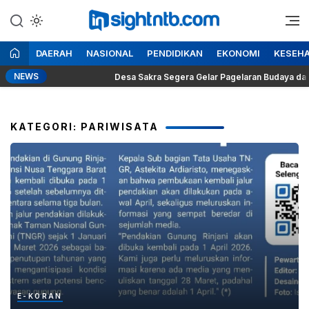
Lewati
ke
Berita Seputar NTB
Insight NTB
konten
DAERAH
NASIONAL
PENDIDIKAN
EKONOMI
KESEH
NEWS
Desa Sakra Segera Gelar Pagelaran Budaya dan Tosan Aji 
KATEGORI: PARIWISATA
E-KORAN