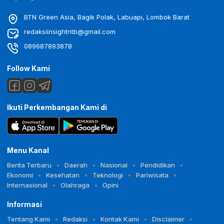
BTN Green Asia, Bagik Polak, Labuapi, Lombok Barat
redaksiinsightntb@gmail.com
089687893878
Follow Kami
Ikuti Perkembangan Kami di
Menu Kanal
Berita Terbaru
Daerah
Nasional
Pendidikan
Ekonomi
Kesehatan
Teknologi
Pariwisata
Internasional
Olahraga
Opini
Informasi
Tentang Kami
Redaksi
Kontak Kami
Disclaimer