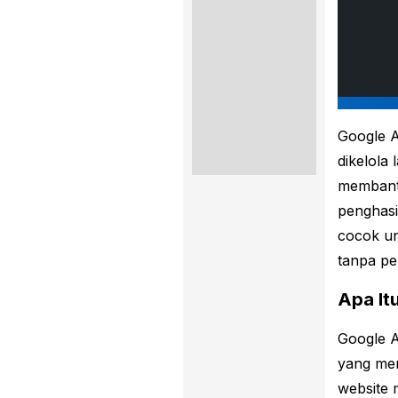
Google A
dikelola
membantu
penghasi
cocok un
tanpa per
Apa It
Google A
yang mem
website 