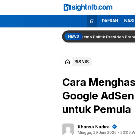
Lewati
ke
konten
Insight NTB
Berita Seputar NTB
DAERAH
NASI
NEWS
Kembali Menguat, Pakar Singgung Dilema Politik Presiden Prabowo
BISNIS
Cara Menghasi
Google AdSen
untuk Pemula
Khansa Nadira
Minggu, 29 Juni 2025 - 23:05 W