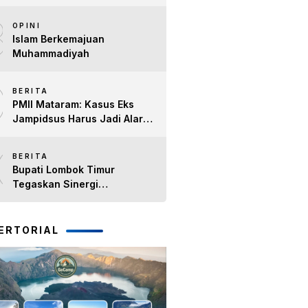
Tahun Kinerja Bupati Lombok
8
Timur H. Haerul Warisin
OPINI
Islam Berkemajuan
Muhammadiyah
9
BERITA
PMII Mataram: Kasus Eks
Jampidsus Harus Jadi Alarm
Penegakan Hukum di NTB
10
BERITA
Bupati Lombok Timur
Tegaskan Sinergi
Forkopimda Tetap Solid pada
Pisah Sambut Dandim 1615
dan Kapolres Lombok Timur
ERTORIAL