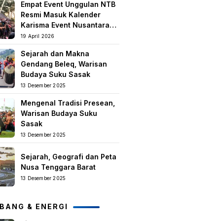
Empat Event Unggulan NTB
keislaman
Resmi Masuk Kalender
Karisma Event Nusantara
(KEN) 2026
19 April 2026
Sejarah dan Makna
Gendang Beleq, Warisan
Budaya Suku Sasak
13 Desember 2025
Mengenal Tradisi Presean,
Warisan Budaya Suku
Sasak
13 Desember 2025
Sejarah, Geografi dan Peta
Nusa Tenggara Barat
13 Desember 2025
BANG & ENERGI