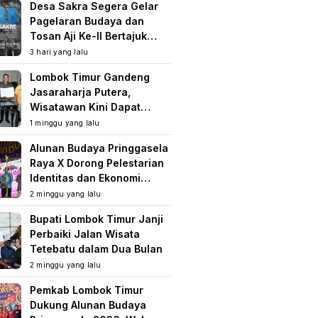
Desa Sakra Segera Gelar
Pagelaran Budaya dan
Tosan Aji Ke-II Bertajuk
Samuhita Sakre
3 hari yang lalu
Lombok Timur Gandeng
Jasaraharja Putera,
Wisatawan Kini Dapat
Perlindungan Asuransi di
1 minggu yang lalu
Destinasi Wisata
Alunan Budaya Pringgasela
Raya X Dorong Pelestarian
Identitas dan Ekonomi
Masyarakat
2 minggu yang lalu
Bupati Lombok Timur Janji
Perbaiki Jalan Wisata
Tetebatu dalam Dua Bulan
2 minggu yang lalu
Pemkab Lombok Timur
Dukung Alunan Budaya