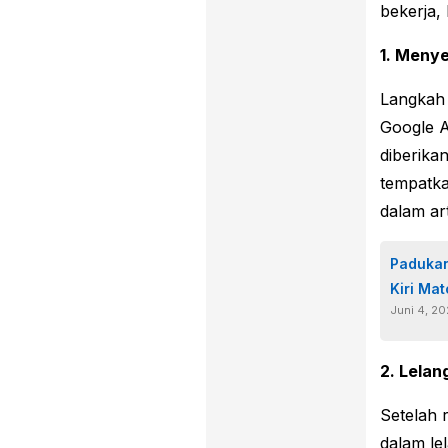
bekerja,
1. Menye
Langkah 
Google 
diberika
tempatkan
dalam art
Padukan
Kiri Ma
Juni 4, 2
2. Lelan
Setelah 
dalam le