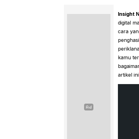
Insight 
digital 
cara ya
penghasi
periklan
kamu tert
bagaiman
artikel 