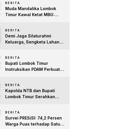
3
BERITA
Difabel
Muda Mandalika Lombok
Timur Kawal Ketat MBG:
Jangan Ada Lagi Anak Jadi
4
Korban
BERITA
Demi Jaga Silaturahmi
Keluarga, Sengketa Lahan
Tower di Lombok Timur
5
Berakhir Damai
BERITA
Bupati Lombok Timur
Instruksikan PDAM Perkuat
Mitigasi Kekeringan, Pastikan
6
Hak Air Bersih Warga Tetap
BERITA
Terpenuhi
Kapolda NTB dan Bupati
Lombok Timur Serahkan
Santunan untuk Anak Yatim
7
dan Lansia, Perkuat Sinergi
BERITA
Kepedulian Sosial
Survei PRESiSI: 74,2 Persen
Warga Puas terhadap Satu