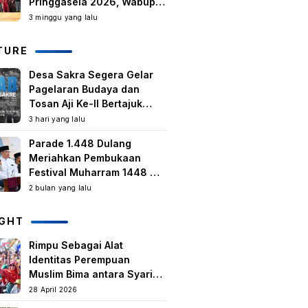
Pringgasela 2026, Wabup:
Kegiatan Berbasis
3 minggu yang lalu
Masyarakat Harus Terus
Tumbuh
TURE
Desa Sakra Segera Gelar
Pagelaran Budaya dan
Tosan Aji Ke-II Bertajuk
Samuhita Sakre
3 hari yang lalu
Parade 1.448 Dulang
Meriahkan Pembukaan
Festival Muharram 1448 H
di Lombok Timur
2 bulan yang lalu
IGHT
Rimpu Sebagai Alat
Identitas Perempuan
Muslim Bima antara Syariat,
Tradisi lokal, dan
28 April 2026
Manifestasi Nilai-nilai