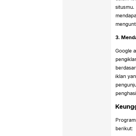
situsmu.
mendapat
menguntu
3. Mend
Google a
pengikla
berdasar
iklan ya
pengunju
penghasi
Keung
Program 
berikut: