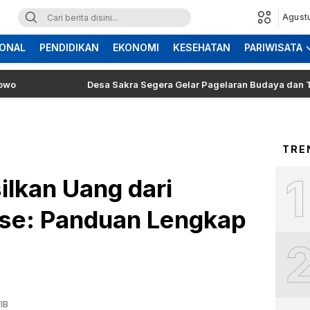
Agust
ONAL
PENDIDIKAN
EKONOMI
KESEHATAN
PARIWISATA
Desa Sakra Segera Gelar Pagelaran Budaya dan Tosan Aji
TRE
1
lkan Uang dari
se: Panduan Lengkap
IB