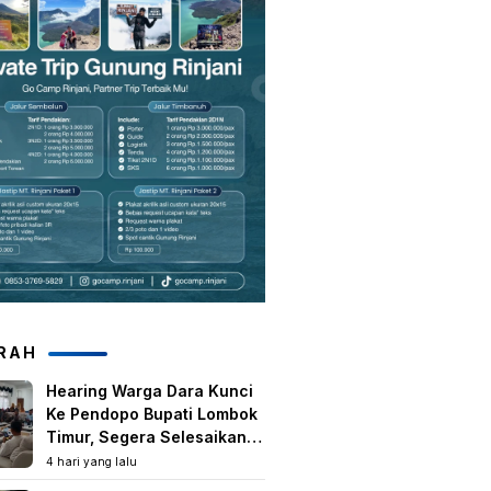
RAH
Hearing Warga Dara Kunci
Ke Pendopo Bupati Lombok
Timur, Segera Selesaikan
Konflik Agraria Eks HGU
4 hari yang lalu
Tanjung Kenanga