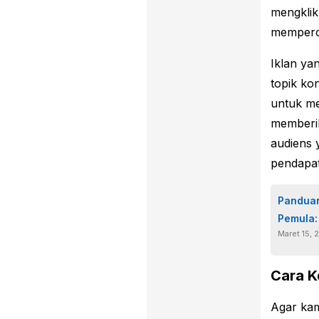
mengklik 
mempero
Iklan ya
topik ko
untuk me
memberik
audiens 
pendapa
Panduan
Pemula:
Maret 15, 
Cara K
Agar ka