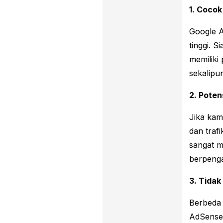
1. Cocok
Google A
tinggi. 
memiliki
sekalipu
2. Poten
Jika kam
dan traf
sangat m
berpenga
3. Tidak
Berbeda 
AdSense 