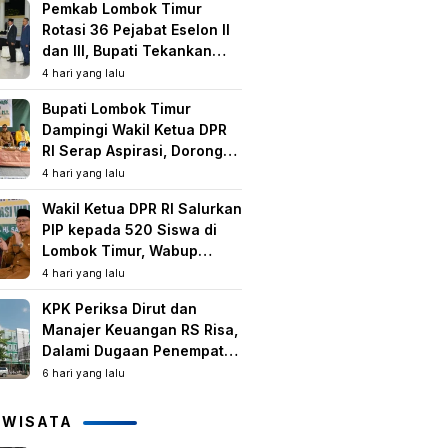
Pemkab Lombok Timur
Rotasi 36 Pejabat Eselon II
dan III, Bupati Tekankan
Peningkatan Kinerja dan
4 hari yang lalu
Pelayanan Publik
Bupati Lombok Timur
Dampingi Wakil Ketua DPR
RI Serap Aspirasi, Dorong
Program Strategis untuk
4 hari yang lalu
Kesejahteraan Masyarakat
Wakil Ketua DPR RI Salurkan
PIP kepada 520 Siswa di
Lombok Timur, Wabup
Tekankan Pentingnya
4 hari yang lalu
Pendidikan dan
KPK Periksa Dirut dan
Pencegahan Perkawinan
Manajer Keuangan RS Risa,
Anak
Dalami Dugaan Penempatan
Dana Rp2,25 Miliar oleh
6 hari yang lalu
Bupati LAZ dan Sudirman
IWISATA