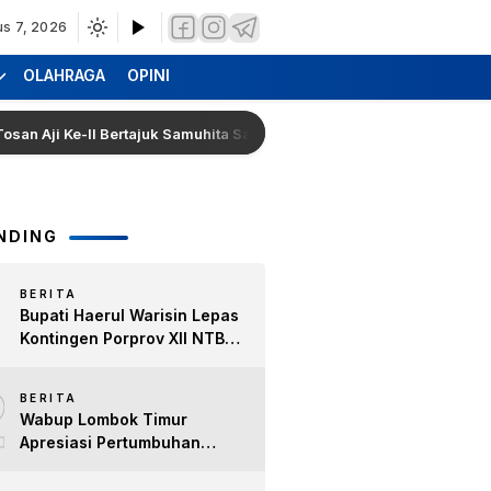
us 7, 2026
OLAHRAGA
OPINI
 Ke-II Bertajuk Samuhita Sakre
Hearing Warga Dara K
NDING
BERITA
Bupati Haerul Warisin Lepas
Kontingen Porprov XII NTB
2026, Tekankan Keyakinan
2
dan Sportivitas Raih Prestasi
BERITA
untuk Lombok Timur
Wabup Lombok Timur
Apresiasi Pertumbuhan
Bisnis Kopi, Dorong Ekonomi
Lokal dan Pemberdayaan